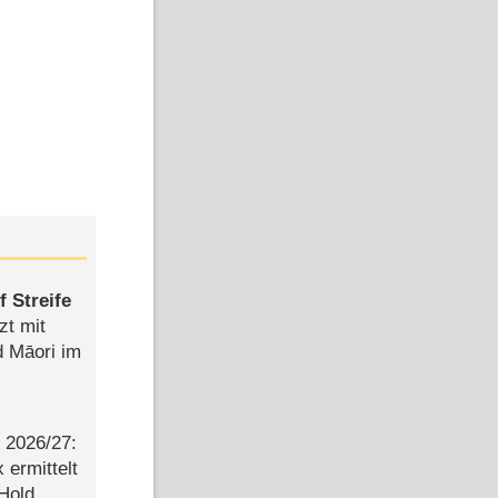
 Streife
zt mit
d Māori im
2026/​27:
ermittelt
 Hold