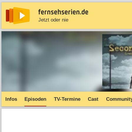
Jetzt oder nie
News
Entdecken
Streaming
TV-Starts
Serie
Infos
Episoden
TV-Termine
Cast
Communit