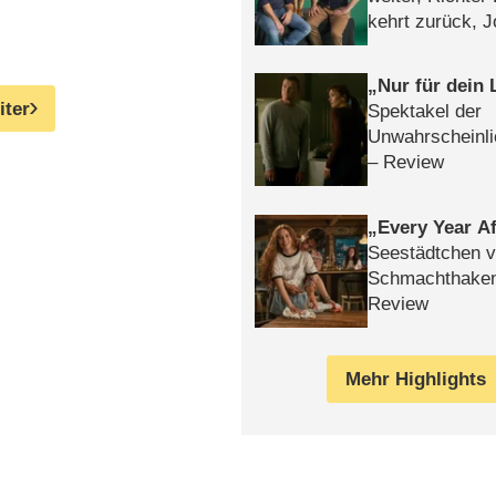
kehrt zurück, 
Klaas machen 
Nur für dein
iter
Spektakel der
Unwahrscheinli
– Review
Every Year Af
Seestädtchen v
Schmachthake
Review
Mehr Highlights