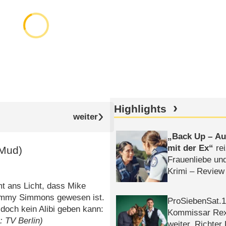
Highlights
Back Up – Auf
mit der Ex
rei
Mud)
Frauenliebe un
Krimi – Review
t ans Licht, dass Mike
Tommy Simmons gewesen ist.
ProSiebenSat.1 
 doch kein Alibi geben kann:
Kommissar Rex 
: TV Berlin)
weiter, Richter