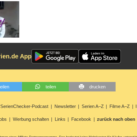
rien.de App
teilen
teilen
drucken
SerienChecker-Podcast
Newsletter
Serien A–Z
Filme A–Z
obs
Werbung schalten
Links
Facebook
zurück nach oben
men eines Affiliate-Partnerprogramms. Das bedeutet keine Mehrkosten für Käufer, unterstüt