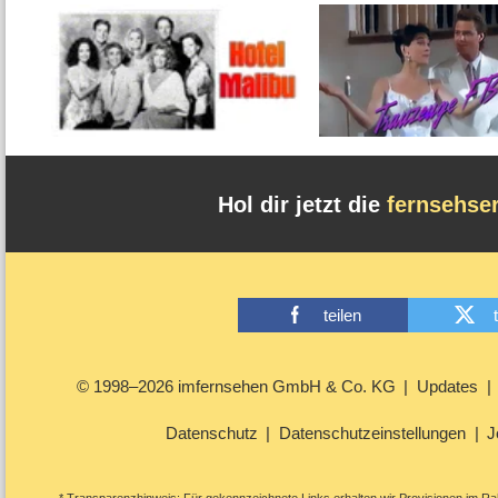
Hol dir jetzt die
fernsehse
teilen
© 1998–2026 imfernsehen GmbH & Co. KG
Updates
Datenschutz
Datenschutzeinstellungen
J
* Transparenzhinweis: Für gekennzeichnete Links erhalten wir Provisionen im Rah