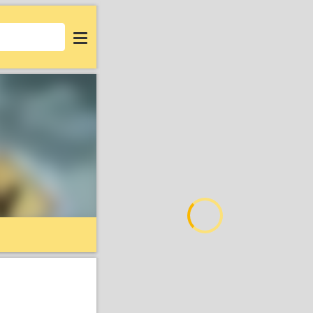
Login