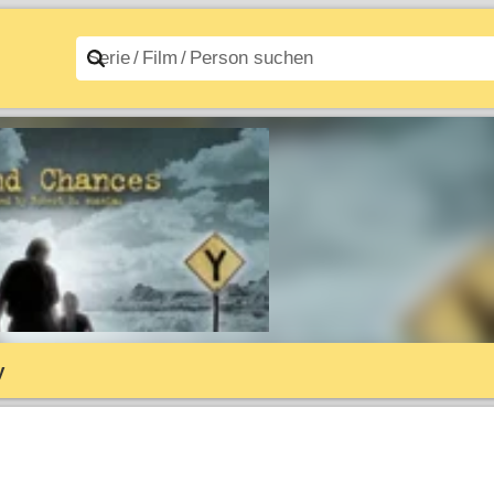
n A–Z
Filme A–Z
y