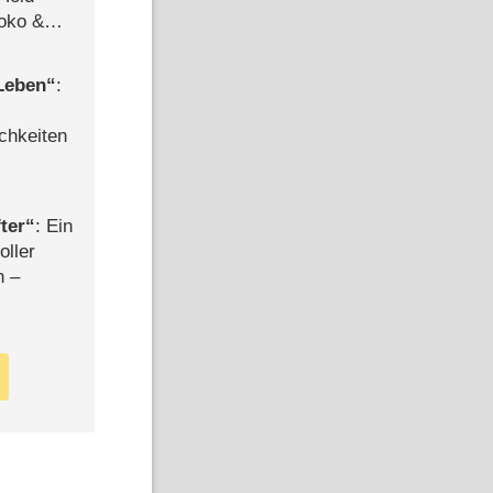
Joko &
Urlaub
 Leben
:
chkeiten
ter
: Ein
oller
n –