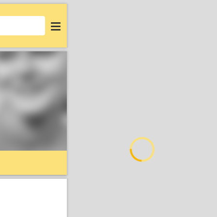
Login