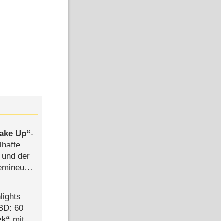
ake Up
-
lhafte
 und der
semineuen
hen
-
lights
BD: 60
ek
mit