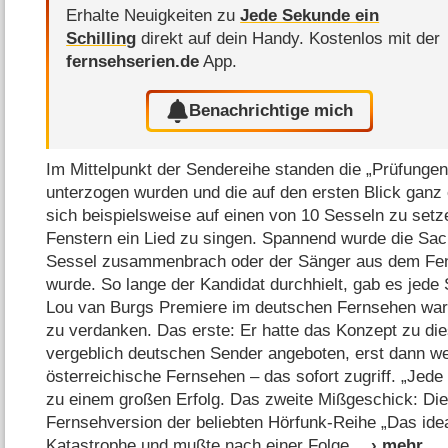
Erhalte Neuigkeiten zu
Jede Sekunde ein
Schilling
direkt auf dein Handy.
Kostenlos mit der
fernsehserien.de
App.
Benachrichtige mich
Im Mittelpunkt der Sendereihe standen die „Prüfungen
unterzogen wurden und die auf den ersten Blick ganz 
sich beispielsweise auf einen von 10 Sesseln zu setz
Fenstern ein Lied zu singen. Spannend wurde die Sa
Sessel zusammenbrach oder der Sänger aus dem Fen
wurde. So lange der Kandidat durchhielt, gab es jede 
Lou van Burgs Premiere im deutschen Fernsehen war 
zu verdanken. Das erste: Er hatte das Konzept zu di
vergeblich deutschen Sender angeboten, erst dann we
österreichische Fernsehen – das sofort zugriff. „Jede
zu einem großen Erfolg. Das zweite Mißgeschick: D
Fernsehversion der beliebten Hörfunk-Reihe „Das idea
Katastrophe und mußte nach einer Folge