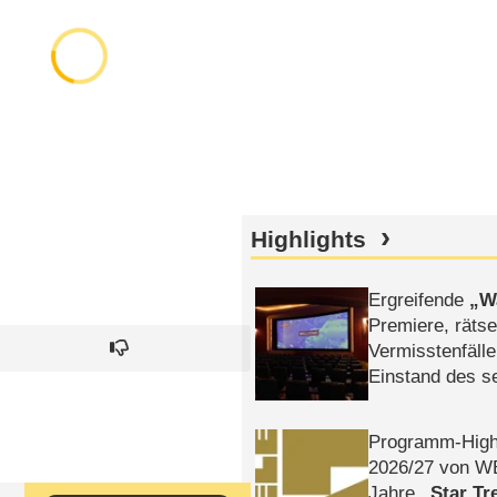
Highlights
Ergreifende
W
Premiere, rätse
Vermisstenfälle
Einstand des 
Tatort: Münc
Duos
Programm-High
2026/​27 von W
Jahre
Star Tr