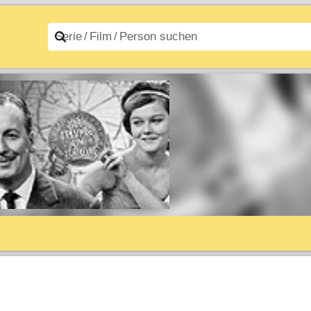
n A–Z
Filme A–Z