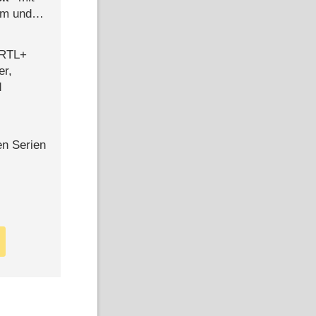
mm und
der
 RTL+
er,
d
en Serien