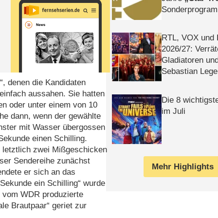
Sonderprogra
Die Helgolän
RTL, VOX und
2026/​27: Verrät
Gladiatoren un
Sebastian Lege
“, denen die Kandidaten
einfach aussahen. Sie hatten
Die 8 wichtigst
en oder unter einem von 10
im Juli
che dann, wenn der gewählte
ster mit Wasser übergossen
Sekunde einen Schilling.
letztlich zwei Mißgeschicken
eser Sendereihe zunächst
Mehr Highlights
ndete er sich an das
 Sekunde ein Schilling“ wurde
ie vom WDR produzierte
le Brautpaar“ geriet zur