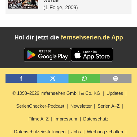
wurde
(1 Folge, 2009)
Hol dir jetzt die
fernsehserien.de App
© 1998–2026 imfernsehen GmbH & Co. KG
Updates
SerienChecker-Podcast
Newsletter
Serien A–Z
Filme A–Z
Impressum
Datenschutz
Datenschutzeinstellungen
Jobs
Werbung schalten