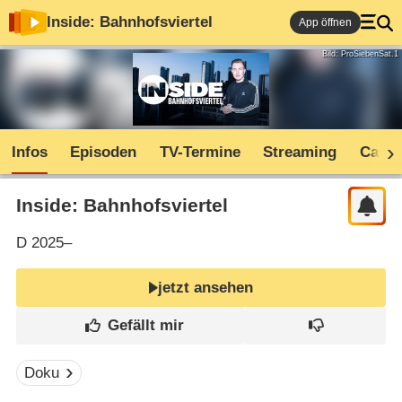
Inside: Bahnhofsviertel
App öffnen
Bild: ProSiebenSat.1
Infos
Episoden
TV-Termine
Streaming
Cast
Inside: Bahnhofsviertel
D
2025–
jetzt ansehen
Doku