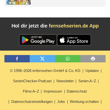
Hol dir jetzt die
fernsehserien.de App
© 1998–2026 imfernsehen GmbH & Co. KG
Updates
SerienChecker-Podcast
Newsletter
Serien A–Z
Filme A–Z
Impressum
Datenschutz
Datenschutzeinstellungen
Jobs
Werbung schalten