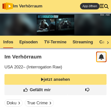
Im Verhörraum
App öffnen
Bild: A&E
Infos
Episoden
TV-Termine
Streaming
Cast
Im Verhörraum
USA
2022– (
Interrogation Raw
)
jetzt ansehen
Doku
True Crime