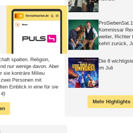
ProSiebenSat.1 
Kommissar Rex 
weiter, Richter
kehrt zurück, 
Klaas machen 
haft spalten. Religion,
Die 8 wichtigst
ind nur wenige davon. Aber
im Juli
 sie konträre Milieu
 zwei Personen mit
en Einblick in eine für sie
 4)
Mehr Highlights
gen
l