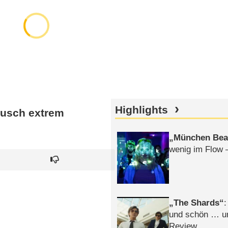
Highlights
ausch extrem
München Bea
wenig im Flow 
The Shards
:
und schön … un
Review