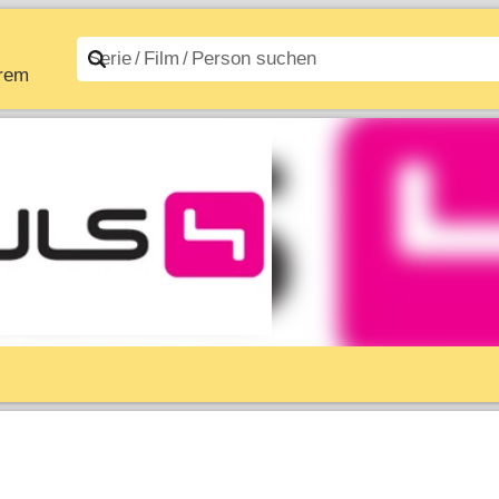
trem
n A–Z
Filme A–Z