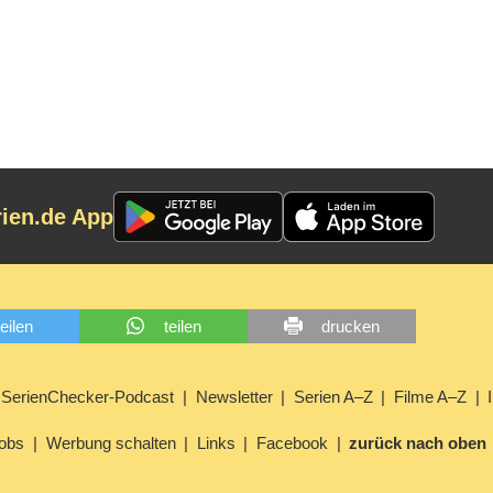
rien.de App
teilen
teilen
drucken
SerienChecker-Podcast
Newsletter
Serien A–Z
Filme A–Z
obs
Werbung schalten
Links
Facebook
zurück nach oben