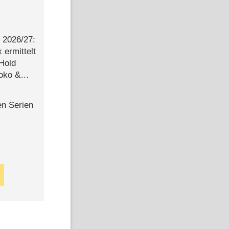
2026/​27:
ermittelt
 Hold
Joko &
Urlaub
en Serien