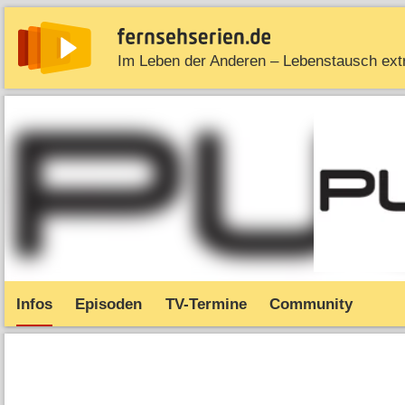
Im Leben der Anderen – Lebenstausch ex
News
Entdecken
Streaming
TV-Starts
Serie
Infos
Episoden
TV-Termine
Community