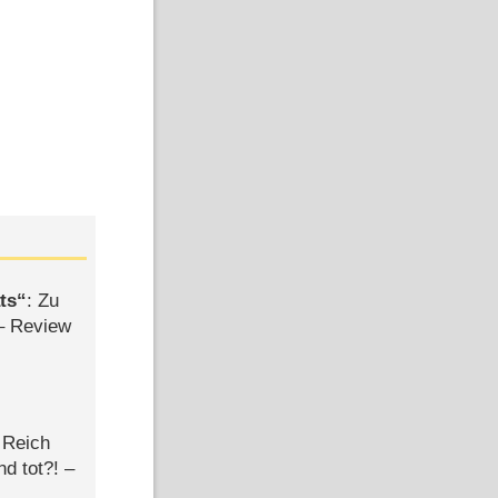
ts
: Zu
– Review
 Reich
d tot?! –