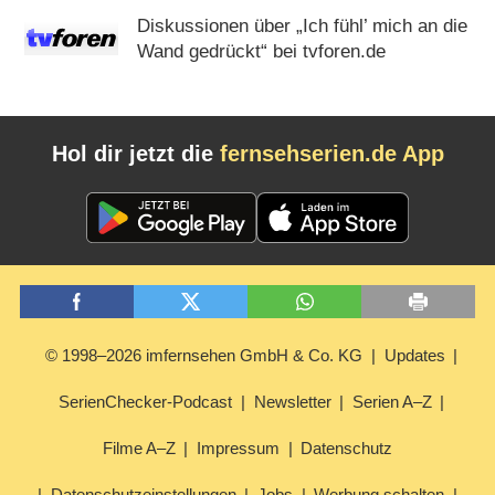
Diskussionen über „Ich fühl’ mich an die
Wand gedrückt“ bei tvforen.de
Hol dir jetzt die
fernsehserien.de App
© 1998–2026 imfernsehen GmbH & Co. KG
Updates
SerienChecker-Podcast
Newsletter
Serien A–Z
Filme A–Z
Impressum
Datenschutz
Datenschutzeinstellungen
Jobs
Werbung schalten