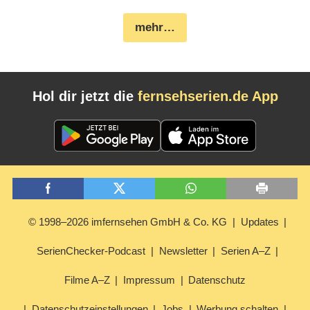
mehr…
Hol dir jetzt die
fernsehserien.de App
© 1998–2026 imfernsehen GmbH & Co. KG
Updates
SerienChecker-Podcast
Newsletter
Serien A–Z
Filme A–Z
Impressum
Datenschutz
Datenschutzeinstellungen
Jobs
Werbung schalten