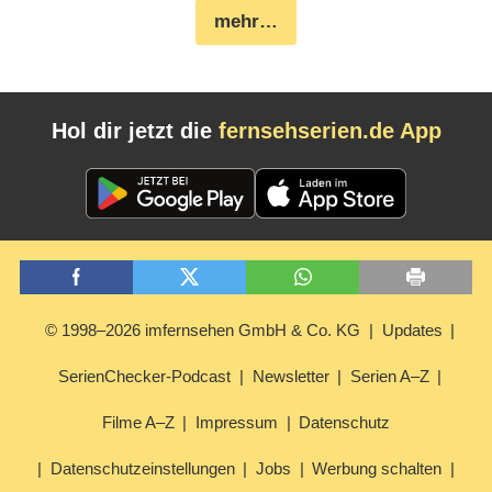
mehr…
Hol dir jetzt die
fernsehserien.de App
© 1998–2026 imfernsehen GmbH & Co. KG
Updates
SerienChecker-Podcast
Newsletter
Serien A–Z
Filme A–Z
Impressum
Datenschutz
Datenschutzeinstellungen
Jobs
Werbung schalten