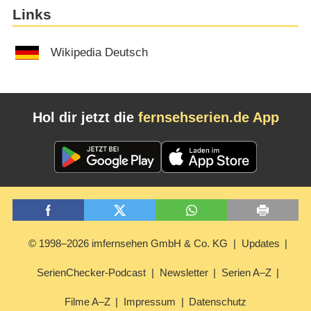
Links
Wikipedia Deutsch
Hol dir jetzt die
fernsehserien.de App
© 1998–2026 imfernsehen GmbH & Co. KG
Updates
SerienChecker-Podcast
Newsletter
Serien A–Z
Filme A–Z
Impressum
Datenschutz