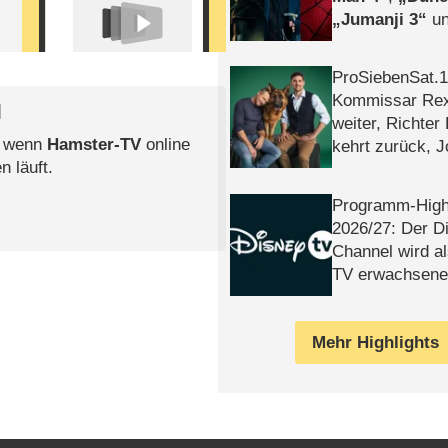
Jumanji 3
un
Horror
Clayfa
ProSiebenSat.1 
Kommissar Rex 
l
weiter, Richter
, wenn
Hamster-TV
online
kehrt zurück, 
n läuft.
Klaas machen 
Programm-High
2026/​27: Der D
Channel wird a
TV erwachsene
Mehr Highlights