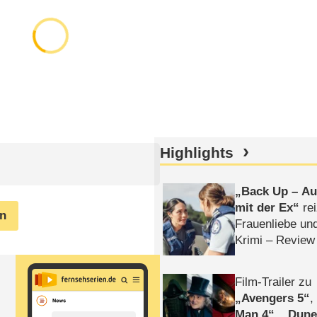
Highlights
Back Up – Auf
mit der Ex
rei
en
Frauenliebe un
Krimi – Review
Film-Trailer zu
Avengers 5
Man 4
,
Dune