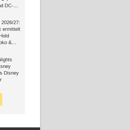
d DC-
ce
2026/​27:
ermittelt
 Hold
Joko &
Urlaub
lights
isney
ls Disney
r