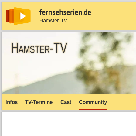
Hamster-TV
News
Entdecken
Streaming
TV-Starts
Serie
Hamster-TV
Infos
TV-Termine
Cast
Community