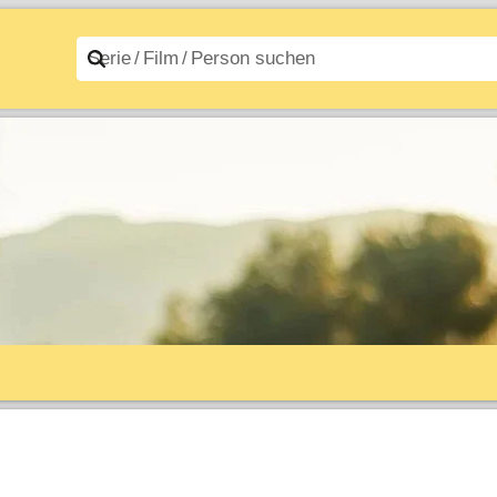
n A–Z
Filme A–Z