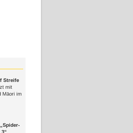
 Streife
zt mit
d Māori im
,
Spider-
 3
,