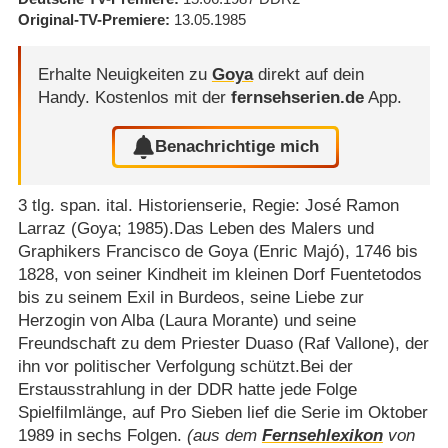
Original-TV-Premiere
13.05.1985
Erhalte Neuigkeiten zu
Goya
direkt auf dein
Handy.
Kostenlos mit der
fernsehserien.de
App.
Benachrichtige mich
3 tlg. span. ital. Historienserie, Regie: José Ramon
Larraz (Goya; 1985).Das Leben des Malers und
Graphikers Francisco de Goya (Enric Majó), 1746 bis
1828, von seiner Kindheit im kleinen Dorf Fuentetodos
bis zu seinem Exil in Burdeos, seine Liebe zur
Herzogin von Alba (Laura Morante) und seine
Freundschaft zu dem Priester Duaso (Raf Vallone), der
ihn vor politischer Verfolgung schützt.Bei der
Erstausstrahlung in der DDR hatte jede Folge
Spielfilmlänge, auf Pro Sieben lief die Serie im Oktober
1989 in sechs Folgen.
(aus dem
Fernsehlexikon
von