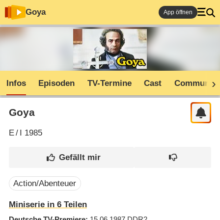
Goya
App öffnen
Infos
Episoden
TV-Termine
Cast
Community
Goya
E
/
I
1985
Action/Abenteuer
Miniserie in 6 Teilen
Deutsche TV-Premiere
15.06.1987
DDR2