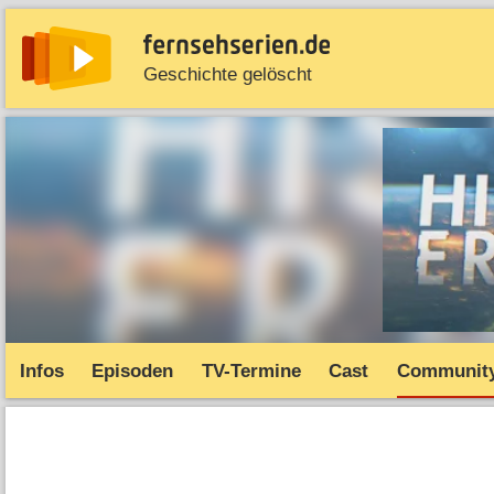
Geschichte gelöscht
News
Entdecken
Streaming
TV-Starts
Serie
Infos
Episoden
TV-Termine
Cast
Communit