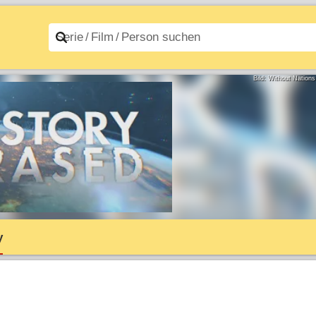
n A–Z
Filme A–Z
Bild: Without Nation
y