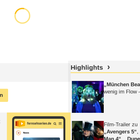
Highlights
München Bea
wenig im Flow 
en
t
Film-Trailer zu
Avengers 5
Man 4
,
Dune