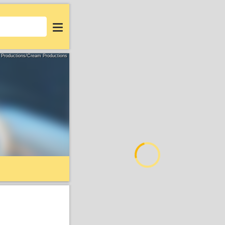
Login
s Productions/Cream Productions