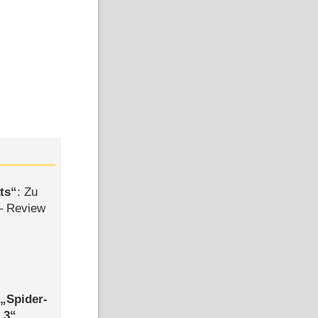
ts
: Zu
– Review
,
Spider-
 3
,