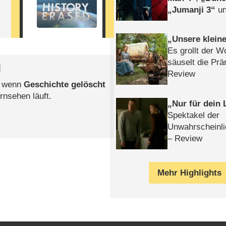
Jumanji 3
un
Horror
Clayfa
Unsere klein
Es grollt der W
säuselt die Prä
l
Review
, wenn
Geschichte gelöscht
rnsehen läuft.
Nur für dein
Spektakel der
Unwahrscheinli
– Review
Mehr Highlights