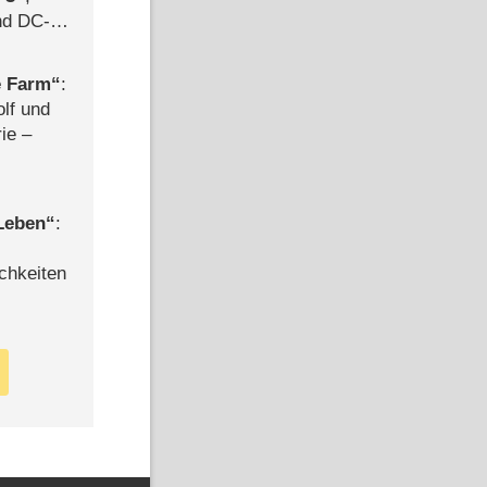
d DC-
ce
e Farm
:
olf und
rie –
 Leben
:
chkeiten