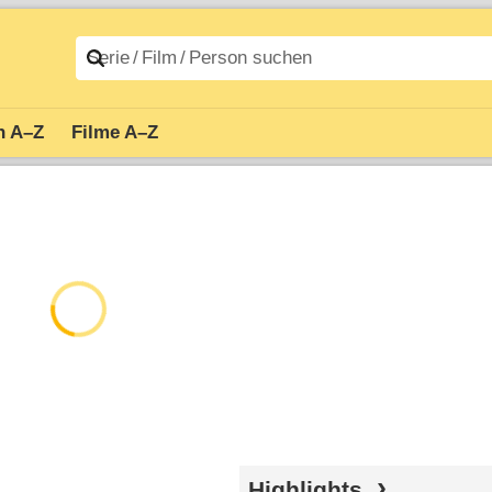
n A–Z
Filme A–Z
Highlights