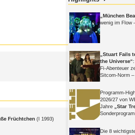
München Bea
wenig im Flow 
Stuart Fails 
the Universe
Fi-Abenteuer ze
Sitcom-Norm –
Programm-High
2026/​27 von W
Jahre
Star Tr
Sonderprogra
üße Früchtchen
(
I
1993)
Die Helgolän
Die 8 wichtigst