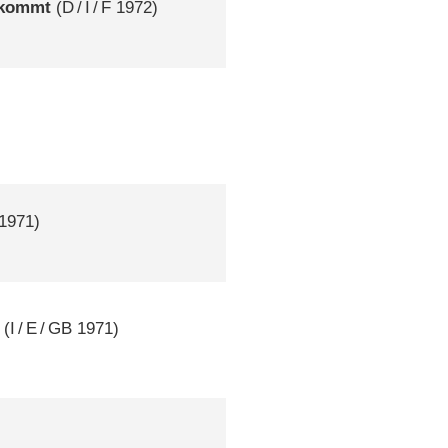
a kommt
(
D
/
I
/
F
1972)
1971)
(
I
/
E
/
GB
1971)