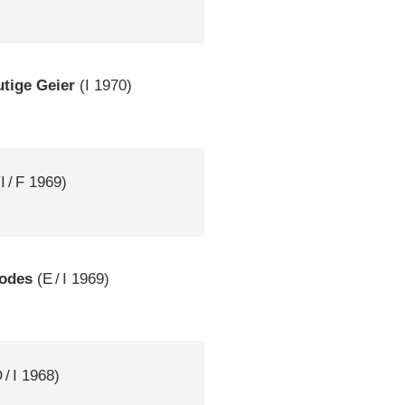
utige Geier
(
I
1970)
(
I
/
F
1969)
Todes
(
E
/
I
1969)
D
/
I
1968)