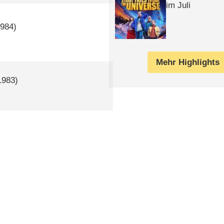
im Juli
984)
Mehr Highlights
983)