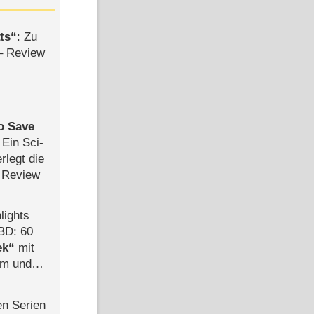
ts
: Zu
– Review
to Save
: Ein Sci-
rlegt die
 Review
lights
BD: 60
ek
mit
mm und
der
en Serien