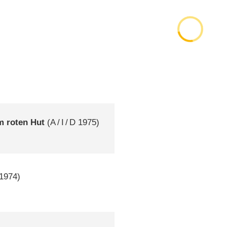
m roten Hut
(
A
/
I
/
D
1975)
1974)