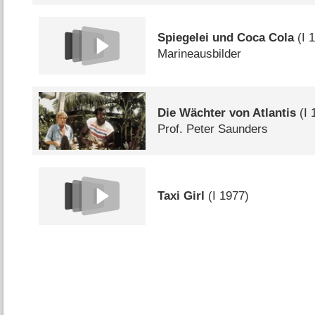
Spiegelei und Coca Cola
(
I
1
Marineausbilder
Die Wächter von Atlantis
(
I
1
Prof. Peter Saunders
Taxi Girl
(
I
1977)