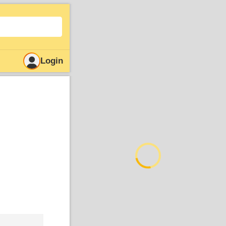
Login