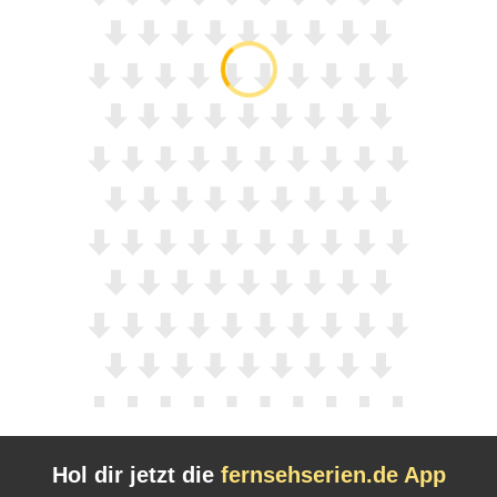
Hol dir jetzt die
fernsehserien.de App