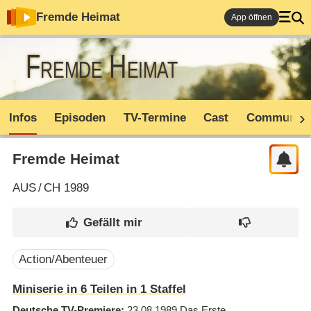
Fremde Heimat
App öffnen
Fremde Heimat
Infos
Episoden
TV-Termine
Cast
Community
Fremde Heimat
AUS
/
CH
1989
Action/Abenteuer
Miniserie in 6 Teilen in 1 Staffel
Deutsche TV-Premiere
23.08.1989
Das Erste