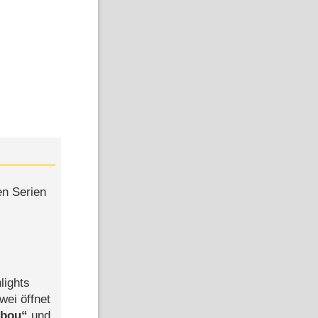
en Serien
lights
wei öffnet
abou
und