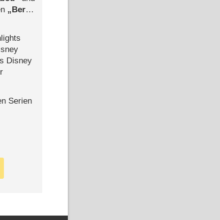
len
Berlin
-Ableger
lights
isney
ls Disney
r
en Serien