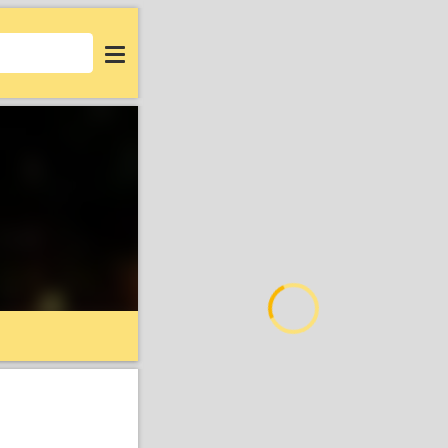
Login