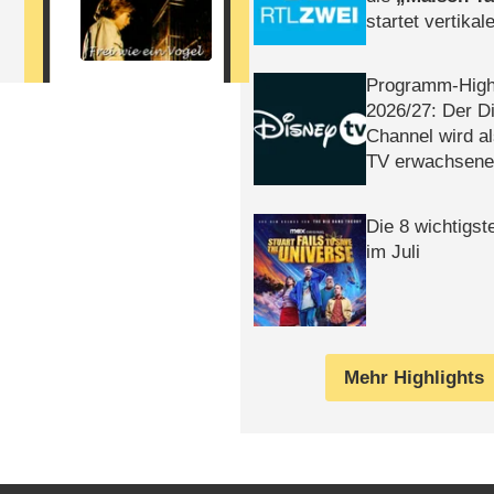
startet vertika
– Tag & Nacht
Programm-High
2026/​27: Der D
Channel wird a
TV erwachsene
Die 8 wichtigst
im Juli
Mehr Highlights