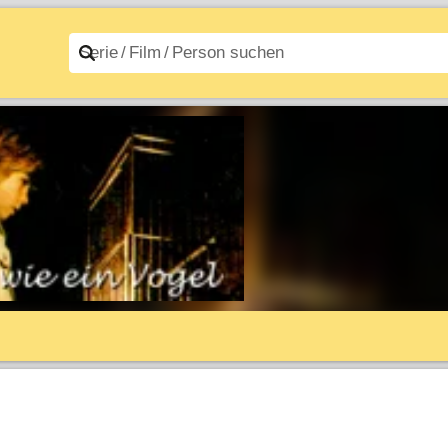
n A–Z
Filme A–Z