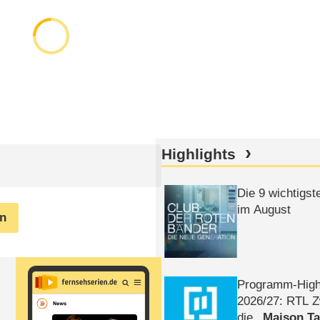
Highlights
Die 9 wichtigst
im August
en
Programm-High
2026/​27: RTL Z
die
Maison T