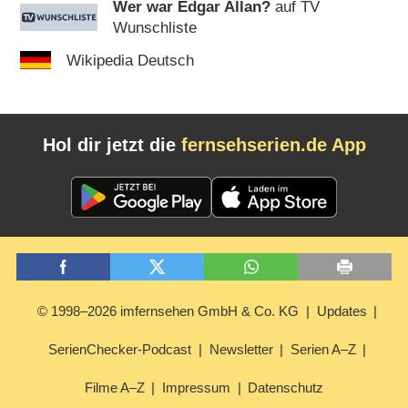
Wer war Edgar Allan?
auf TV
Wunschliste
Wikipedia Deutsch
Hol dir jetzt die
fernsehserien.de App
© 1998–2026 imfernsehen GmbH & Co. KG
Updates
SerienChecker-Podcast
Newsletter
Serien A–Z
Filme A–Z
Impressum
Datenschutz