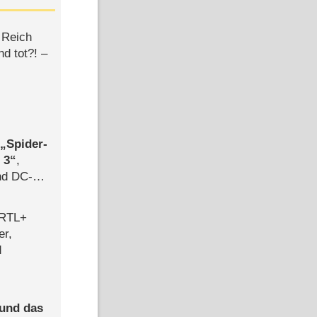
 Reich
d tot?! –
,
Spider-
 3
,
d DC-
ce
 RTL+
er,
d
 und das