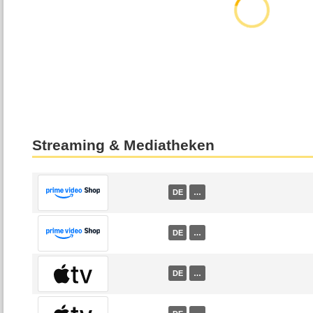
Streaming & Mediatheken
DE
…
DE
…
DE
…