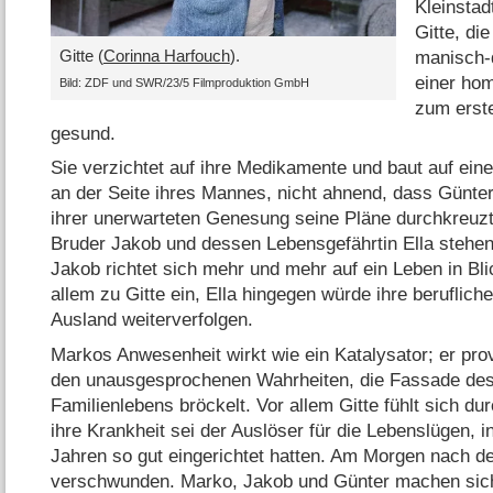
Kleinstad
Gitte, di
Gitte (
Corinna Harfouch
).
manisch-d
einer ho
Bild: ZDF und SWR/​23/​5 Filmproduktion GmbH
zum erste
gesund.
Sie verzichtet auf ihre Medikamente und baut auf e
an der Seite ihres Mannes, nicht ahnend, dass Günter
ihrer unerwarteten Genesung seine Pläne durchkreuz
Bruder Jakob und dessen Lebensgefährtin Ella steh
Jakob richtet sich mehr und mehr auf ein Leben in Bl
allem zu Gitte ein, Ella hingegen würde ihre beruflic
Ausland weiterverfolgen.
Markos Anwesenheit wirkt wie ein Katalysator; er prov
den unausgesprochenen Wahrheiten, die Fassade de
Familienlebens bröckelt. Vor allem Gitte fühlt sich du
ihre Krankheit sei der Auslöser für die Lebenslügen, in
Jahren so gut eingerichtet hatten. Am Morgen nach dem
verschwunden. Marko, Jakob und Günter machen sich