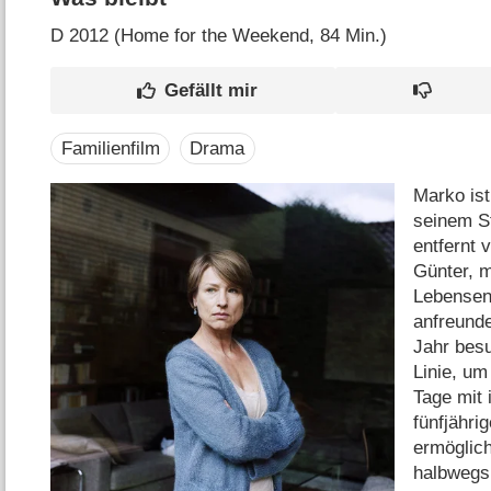
D
2012 (Home for the Weekend‎, 84 Min.)
Familienfilm
Drama
Marko ist
seinem St
entfernt 
Günter, m
Lebensent
anfreunde
Jahr besu
Linie, u
Tage mit
fünfjähri
ermöglich
halbwegs