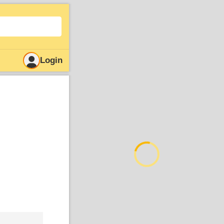
Login