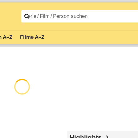
n A–Z
Filme A–Z
Highlights