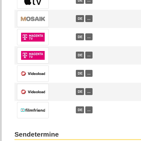
DE
…
DE
…
DE
…
DE
…
DE
…
DE
…
DE
…
Sendetermine