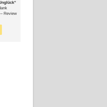
Unglück
dank
– Review