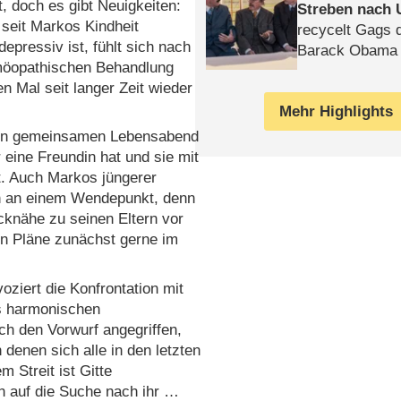
t, doch es gibt Neuigkeiten:
Streben nach 
e seit Markos Kindheit
recycelt Gags 
epressiv ist, fühlt sich nach
Barack Obama 
möopathischen Behandlung
n Mal seit langer Zeit wieder
Mehr Highlights
inen gemeinsamen Lebensabend
 eine Freundin hat und sie mit
t. Auch Markos jüngerer
en an einem Wendepunkt, denn
icknähe zu seinen Eltern vor
hen Pläne zunächst gerne im
oziert die Konfrontation mit
s harmonischen
rch den Vorwurf angegriffen,
 denen sich alle in den letzten
 Streit ist Gitte
 auf die Suche nach ihr …