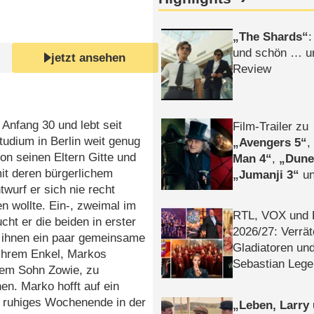
The Shards
:
und schön … un
jetzt ansehen
Review
 Anfang 30 und lebt seit
Film-Trailer zu
udium in Berlin weit genug
Avengers 5
von seinen Eltern Gitte und
Man 4
,
Dune
it deren bürgerlichem
Jumanji 3
un
wurf er sich nie recht
Horror
Clayfa
n wollte. Ein-, zweimal im
RTL, VOX und
cht er die beiden in erster
2026/​27: Verrät
m ihnen ein paar gemeinsame
Gladiatoren un
 ihrem Enkel, Markos
Sebastian Lege
gem Sohn Zowie, zu
en. Marko hofft auf ein
 ruhiges Wochenende in der
Leben, Larry