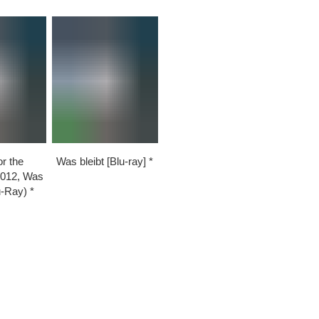
r the
Was bleibt [Blu-ray]
012, Was
lu-Ray)