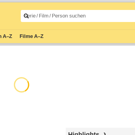
n A–Z
Filme A–Z
Highlights