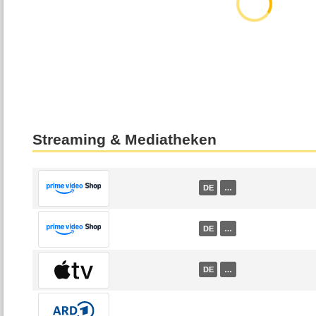
Streaming & Mediatheken
DE
…
DE
…
DE
…