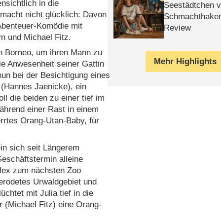
nsichtlich in die
Seestädtchen v
 macht nicht glücklich: Davon
Schmachthake
 Abenteuer-Komödie mit
Review
n und Michael Fitz.
ch Borneo, um ihren Mann zu
Mehr Highlights
ie Anwesenheit seiner Gattin
 nun bei der Besichtigung eines
l (Hannes Jaenicke), ein
ll die beiden zu einer tief im
ährend einer Rast in einem
errtes Orang-Utan-Baby, für
ein sich seit Längerem
Geschäftstermin alleine
Alex zum nächsten Zoo
gerodetes Urwaldgebiet und
htet mit Julia tief in die
r (Michael Fitz) eine Orang-