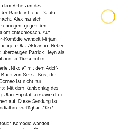
it dem Abholzen des
der Bande ist jener Sapto
acht. Alex hat sich
abzubringen, gegen den
allem entschlossen. Auf
er-Komödie wandelt Mirjam
 mutigen Öko-Aktivistin. Neben
z überzeugen Patrick Heyn als
ioneller Tierschützer.
rie „Nikola“ mit dem Adolf-
 Buch von Serkal Kus, der
Borneo ist nicht nur
ms: Mit dem Kahlschlag des
-Utan-Population sowie dem
men auf. Diese Sendung ist
ediathek verfügbar.
(Text:
nteuer-Komödie wandelt