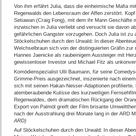
Von ihm erfährt Julia, dass die einheimische Mafia m
Regenwalds den Lebensraum der Affen zerstört. Kopf 
Setiawan (Craig Fong), mit dem ihr Mann Geschäfte m
inzwischen in Julia verliebt und versucht sie davon 
gefährlichen Gangster vorzugehen. Doch Julia ist zu 
Stöckelschuhen durch den Urwald: In dieser Abenteu
Weichselbraun sich von der distinguierten Gräfin zur
Hannes Jaenicke als raubeinigem Aussteiger mit Her
gewissenloser Investor und Michael Fitz als unkonvent
Komödienspezialist Ulli Baumann, für seine Comedyse
Grimme-Preis ausgezeichnet, inszenierte nach einem
sich mit seinen Hakan-Nesser-Adaptionen profilierte. 
atemberaubende Kulisse des kurzweiligen Fernsehfil
Regenwaldes, dem dramatischen Rückgang der Orang
Export von Palmöl greift der Film brisante Umweltthe
nach der Ausstrahlung drei Monate lang in der ARD M
ARD)
Auf Stöckelschuhen durch den Urwald: In dieser Abe