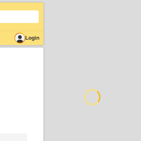
Login