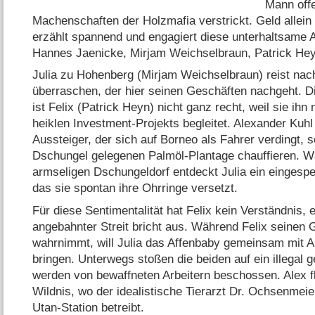
Mann offe
Machenschaften der Holzmafia verstrickt. Geld allein
erzählt spannend und engagiert diese unterhaltsame
Hannes Jaenicke, Mirjam Weichselbraun, Patrick Hey
Julia zu Hohenberg (Mirjam Weichselbraun) reist na
überraschen, der hier seinen Geschäften nachgeht. D
ist Felix (Patrick Heyn) nicht ganz recht, weil sie ihn
heiklen Investment-Projekts begleitet. Alexander Kuh
Aussteiger, der sich auf Borneo als Fahrer verdingt, so
Dschungel gelegenen Palmöl-Plantage chauffieren. W
armseligen Dschungeldorf entdeckt Julia ein eingesp
das sie spontan ihre Ohrringe versetzt.
Für diese Sentimentalität hat Felix kein Verständnis, 
angebahnter Streit bricht aus. Während Felix seinen 
wahrnimmt, will Julia das Affenbaby gemeinsam mit 
bringen. Unterwegs stoßen die beiden auf ein illegal 
werden von bewaffneten Arbeitern beschossen. Alex flüc
Wildnis, wo der idealistische Tierarzt Dr. Ochsenmeie
Utan-Station betreibt.