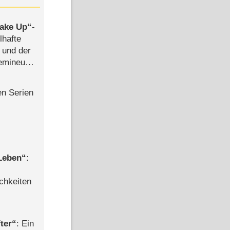
ake Up
-
lhafte
 und der
semineuen
hen
-
en Serien
 Leben
:
chkeiten
ter
: Ein