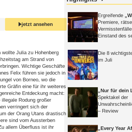
Ergreifende
W
Premiere, rätse
jetzt ansehen
Vermisstenfälle
Einstand des 
Tatort: Münc
Duos
h wollte Julia zu Hohenberg
Die 8 wichtigst
chzeitstag am Strand von
im Juli
rbringen. Wichtige Geschäfte
nes Felix führen sie jedoch in
ungel von Borneo, wo die
rte Gräfin eine für ihr weiteres
Nur für dein
lgenreiche Entdeckung macht:
Spektakel der
 illegale Rodung großer
Unwahrscheinli
en verringert sich der
– Review
um der Orang Utans drastisch
iere sind vom Aussterben
Zu allem Überfluss ist ihr
Every Year Af