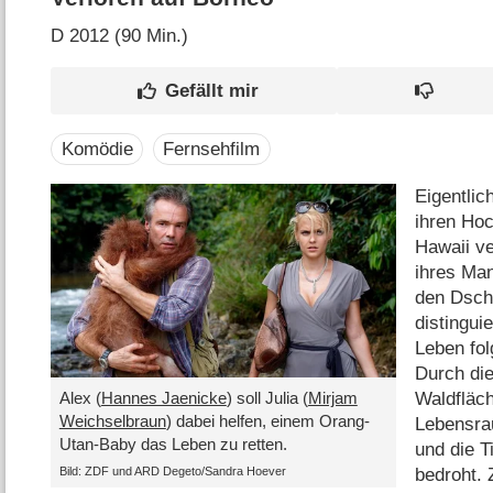
D
2012 (90 Min.)
Komödie
Fernsehfilm
Eigentlic
ihren Ho
Hawaii ve
ihres Man
den Dsch
distinguie
Leben fo
Durch die
Waldfläch
Alex (
Hannes Jaenicke
) soll Julia (
Mirjam
Weichselbraun
) dabei helfen, einem Orang-
Lebensra
Utan-Baby das Leben zu retten.
und die T
Bild: ZDF und ARD Degeto/​Sandra Hoever
bedroht. 