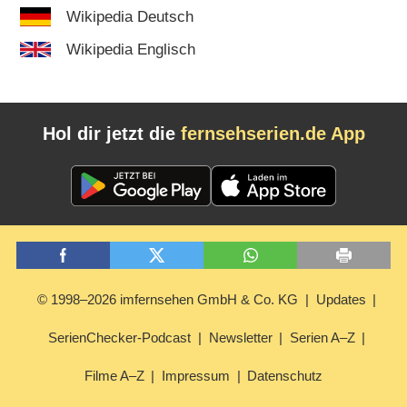
Wikipedia Deutsch
Wikipedia Englisch
Hol dir jetzt die
fernsehserien.de App
© 1998–2026 imfernsehen GmbH & Co. KG
Updates
SerienChecker-Podcast
Newsletter
Serien A–Z
Filme A–Z
Impressum
Datenschutz