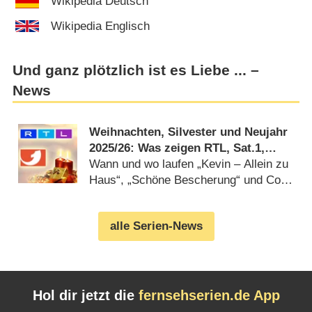
Wikipedia Deutsch
Wikipedia Englisch
Und ganz plötzlich ist es Liebe ... –
News
Weihnachten, Silvester und Neujahr
2025/​26: Was zeigen RTL, Sat.1,
ProSieben und Co.?
Wann und wo laufen „Kevin – Allein zu
Haus“, „Schöne Bescherung“ und Co.?
(
23.12.2025
)
alle Serien-News
Hol dir jetzt die
fernsehserien.de App