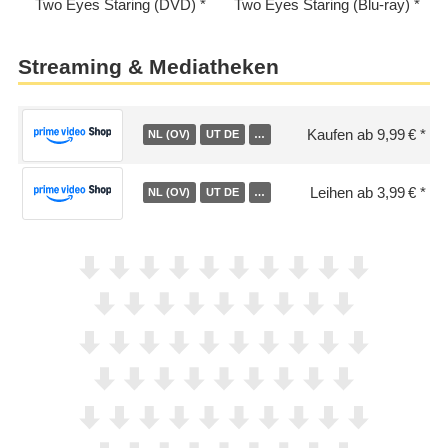
Two Eyes Staring (DVD)
Two Eyes Staring (Blu-ray)
Streaming & Mediatheken
Kaufen ab 9,99 €
NL (OV)
UT DE
…
Leihen ab 3,99 €
NL (OV)
UT DE
…