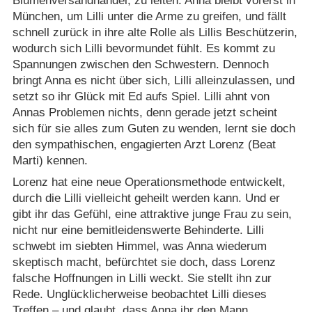
Blumenversandhandel, zu leiten. Anna bleibt vorerst in
München, um Lilli unter die Arme zu greifen, und fällt
schnell zurück in ihre alte Rolle als Lillis Beschützerin,
wodurch sich Lilli bevormundet fühlt. Es kommt zu
Spannungen zwischen den Schwestern. Dennoch
bringt Anna es nicht über sich, Lilli alleinzulassen, und
setzt so ihr Glück mit Ed aufs Spiel. Lilli ahnt von
Annas Problemen nichts, denn gerade jetzt scheint
sich für sie alles zum Guten zu wenden, lernt sie doch
den sympathischen, engagierten Arzt Lorenz (Beat
Marti) kennen.
Lorenz hat eine neue Operationsmethode entwickelt,
durch die Lilli vielleicht geheilt werden kann. Und er
gibt ihr das Gefühl, eine attraktive junge Frau zu sein,
nicht nur eine bemitleidenswerte Behinderte. Lilli
schwebt im siebten Himmel, was Anna wiederum
skeptisch macht, befürchtet sie doch, dass Lorenz
falsche Hoffnungen in Lilli weckt. Sie stellt ihn zur
Rede. Unglücklicherweise beobachtet Lilli dieses
Treffen – und glaubt, dass Anna ihr den Mann