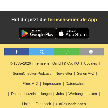
Hol dir jetzt die
fernsehserien.de App
© 1998–2026 imfernsehen GmbH & Co. KG
Updates
SerienChecker-Podcast
Newsletter
Serien A–Z
Filme A–Z
Impressum
Datenschutz
Datenschutzeinstellungen
Jobs
Werbung schalten
Links
Facebook
zurück nach oben