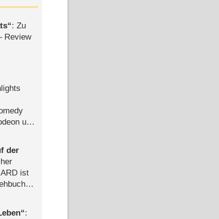
ts
: Zu
– Review
lights
Comedy
lodeon und
f der
cher
n ARD ist
rehbuch
iew
 Leben
: