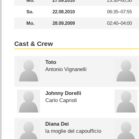
Mo.
27.09.2010
23:30–
00:50
So.
22.08.2010
06:35–
07:55
Mo.
28.09.2009
02:40–
04:00
Cast & Crew
Toto
Antonio Vignanelli
Johnny Dorelli
Carlo Caprioli
Diana Dei
la moglie del capoufficio