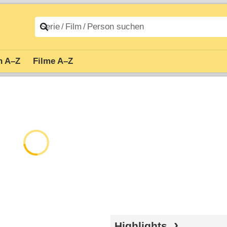
n A–Z
Filme A–Z
Highlights