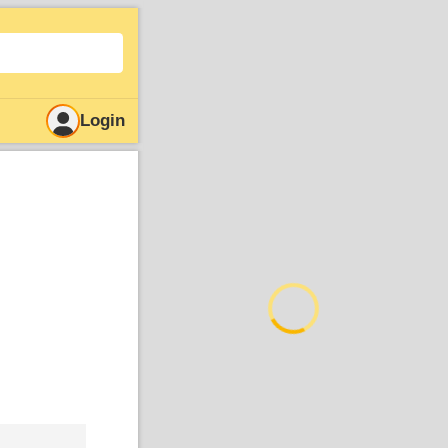
Login