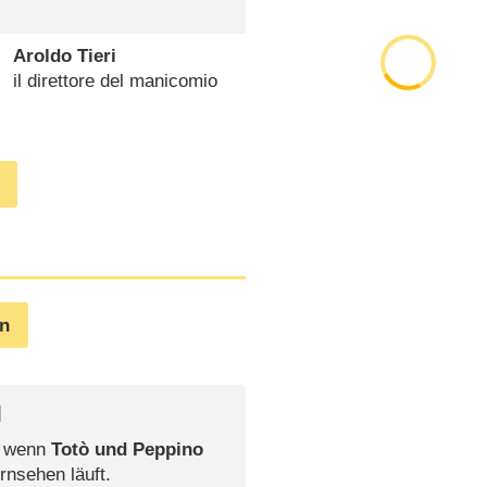
Aroldo Tieri
il direttore del manicomio
en
l
, wenn
Totò und Peppino
rnsehen läuft.