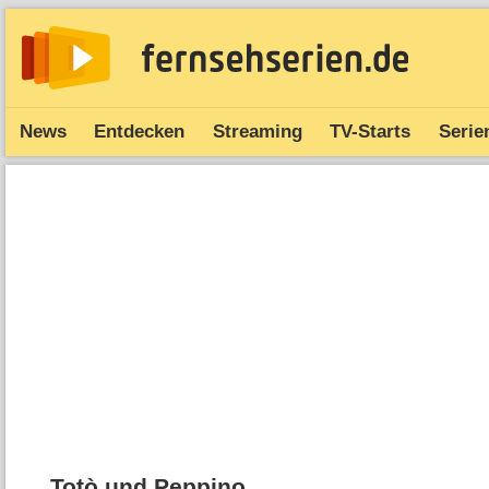
News
Entdecken
Streaming
TV-Starts
Serie
Totò und Peppino