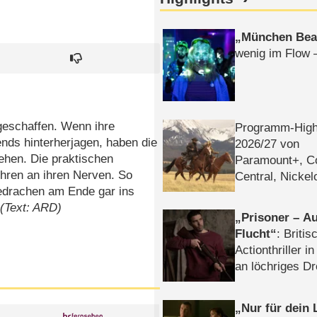
München Bea
wenig im Flow 
geschaffen. Wenn ihre
Programm-High
ends hinterherjagen, haben die
2026/​27 von
ehen. Die praktischen
Paramount+, 
hren an ihren Nerven. So
Central, Nicke
hedrachen am Ende gar ins
WELT
.
(Text: ARD)
Prisoner – Au
Flucht
: Britis
Actionthriller i
an löchriges D
gekettet – Rev
Nur für dein