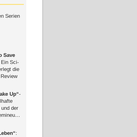
en Serien
to Save
: Ein Sci-
rlegt die
 Review
ake Up
-
lhafte
 und der
semineuen
hen
-
 Leben
: