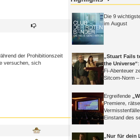
Die 9 wichtigst
im August
ährend der Prohibitionszeit
Stuart Fails 
ie versuchen, sich
the Universe
Fi-Abenteuer ze
Sitcom-Norm –
Ergreifende
W
Premiere, rätse
Vermisstenfälle
Einstand des 
Tatort: Münc
Duos
Nur für dein