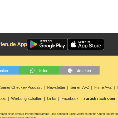
rien.de App
teilen
teilen
drucken
SerienChecker-Podcast
Newsletter
Serien A–Z
Filme A–Z
obs
Werbung schalten
Links
Facebook
zurück nach oben
men eines Affiliate-Partnerprogramms. Das bedeutet keine Mehrkosten für Käufer, unterstüt
Finanzierung dieser Website.