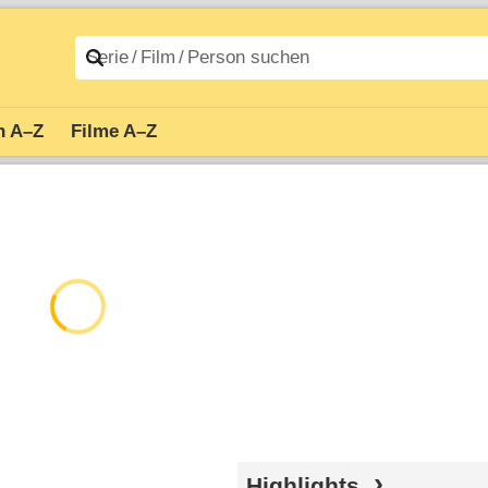
n A–Z
Filme A–Z
Highlights