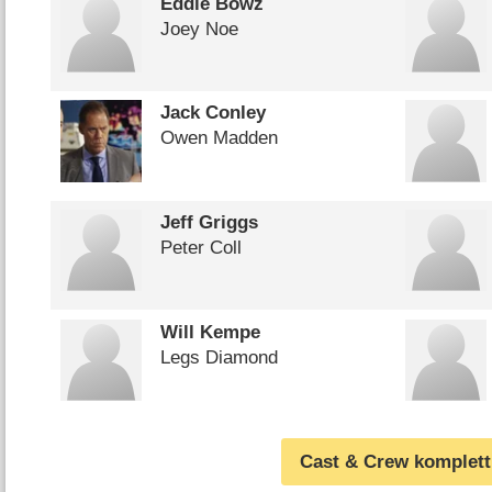
Eddie Bowz
Joey Noe
Jack Conley
Owen Madden
Jeff Griggs
Peter Coll
Will Kempe
Legs Diamond
Cast & Crew komplett