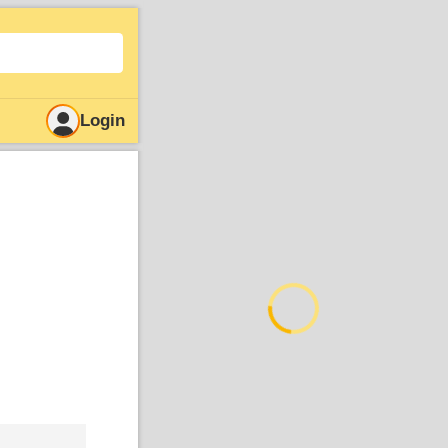
Login