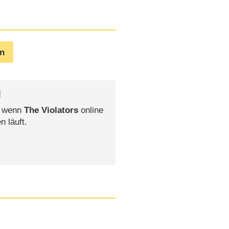
en
l
, wenn
The Violators
online
n läuft.