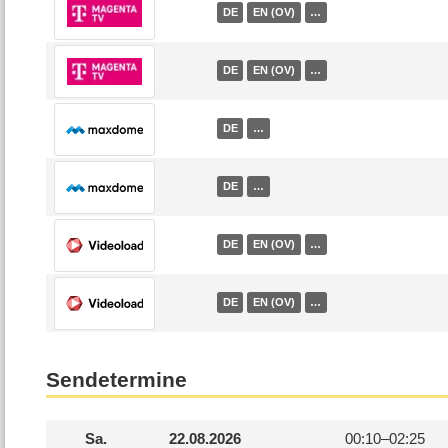
DE
EN (OV)
…
DE
EN (OV)
…
DE
…
DE
…
DE
EN (OV)
…
DE
EN (OV)
…
Sendetermine
Sa.
22.08.2026
00:10–
02:25