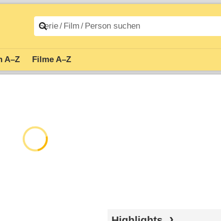
n A–Z
Filme A–Z
Highlights