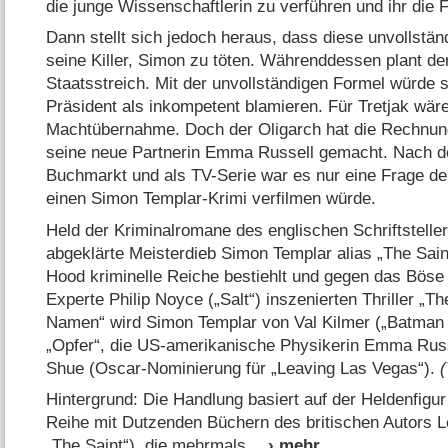
die junge Wissenschaftlerin zu verführen und ihr die
Dann stellt sich jedoch heraus, dass diese unvollständi
seine Killer, Simon zu töten. Währenddessen plant der
Staatsstreich. Mit der unvollständigen Formel würde s
Präsident als inkompetent blamieren. Für Tretjak wäre
Machtübernahme. Doch der Oligarch hat die Rechnu
seine neue Partnerin Emma Russell gemacht. Nach d
Buchmarkt und als TV-Serie war es nur eine Frage der
einen Simon Templar-Krimi verfilmen würde.
Held der Kriminalromane des englischen Schriftstellers
abgeklärte Meisterdieb Simon Templar alias „The Saint
Hood kriminelle Reiche bestiehlt und gegen das Böse
Experte Philip Noyce („Salt“) inszenierten Thriller „
Namen“ wird Simon Templar von Val Kilmer („Batman F
„Opfer“, die US-amerikanische Physikerin Emma Russe
Shue (Oscar-Nominierung für „Leaving Las Vegas“).
Hintergrund: Die Handlung basiert auf der Heldenfigu
Reihe mit Dutzenden Büchern des britischen Autors Lesl
„The Saint“), die mehrmals