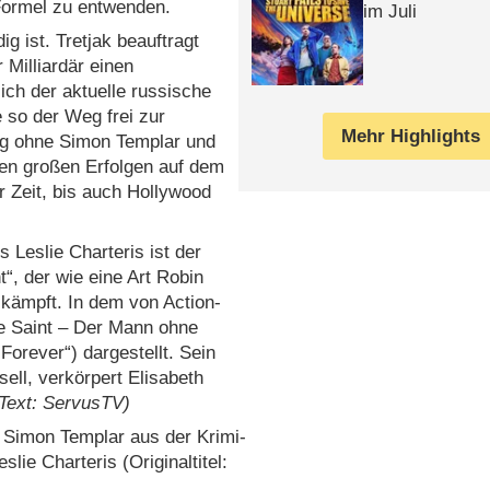
 Formel zu entwenden.
im Juli
g ist. Tretjak beauftragt
 Milliardär einen
ich der aktuelle russische
 so der Weg frei zur
Mehr Highlights
ng ohne Simon Templar und
en großen Erfolgen auf dem
 Zeit, bis auch Hollywood
 Leslie Charteris ist der
“, der wie eine Art Robin
 kämpft. In dem von Action-
The Saint – Der Mann ohne
orever“) dargestellt. Sein
ll, verkörpert Elisabeth
(Text: ServusTV)
r Simon Templar aus der Krimi-
ie Charteris (Originaltitel: