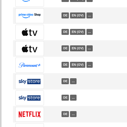
DE
EN (OV)
…
DE
EN (OV)
…
DE
EN (OV)
…
DE
EN (OV)
…
DE
…
DE
…
DE
…