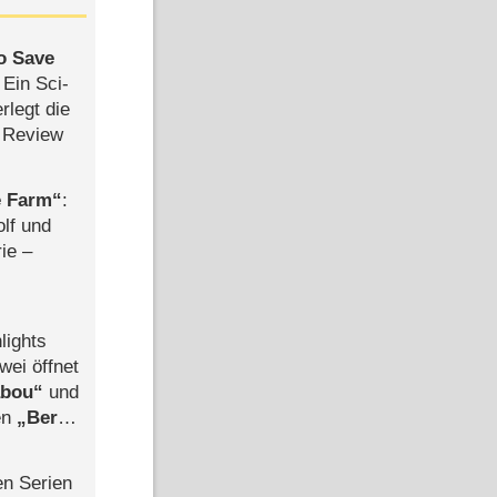
to Save
: Ein Sci-
rlegt die
 Review
e Farm
:
olf und
rie –
lights
wei öffnet
abou
und
len
Berlin
-Ableger
en Serien