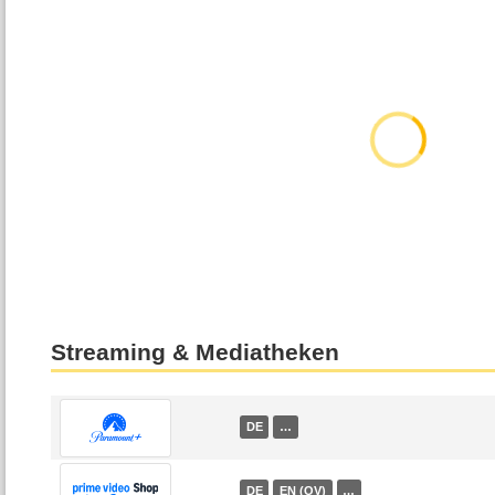
Streaming & Mediatheken
DE
…
DE
EN (OV)
…