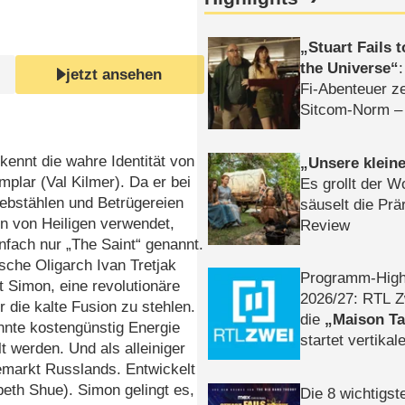
Stuart Fails 
the Universe
jetzt ansehen
Fi-Abenteuer ze
Sitcom-Norm –
ennt die wahre Identität von
Unsere klein
plar (Val Kilmer). Da er bei
Es grollt der W
ebstählen und Betrügereien
säuselt die Prä
n von Heiligen verwendet,
Review
infach nur „The Saint“ genannt.
sche Oligarch Ivan Tretjak
Programm-High
t Simon, eine revolutionäre
2026/​27: RTL Z
r die kalte Fusion zu stehlen.
die
Maison T
nnte kostengünstig Energie
startet vertika
lt werden. Und als alleiniger
– Tag & Nacht
emarkt Russlands. Entwickelt
eth Shue). Simon gelingt es,
Die 8 wichtigst