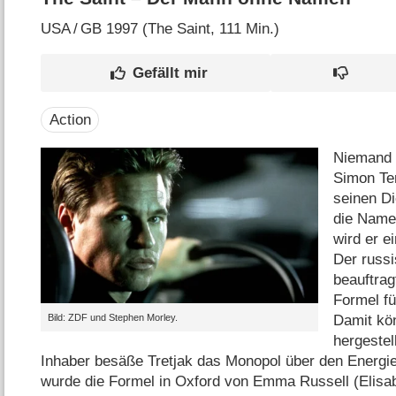
USA
/
GB
1997 (The Saint‎, 111 Min.)
Action
Niemand k
Simon Tem
seinen Di
die Name
wird er e
Der russi
beauftrag
Formel fü
Damit kö
Bild: ZDF und Stephen Morley.
hergestel
Inhaber besäße Tretjak das Monopol über den Energi
wurde die Formel in Oxford von Emma Russell (Elisab