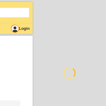
Login