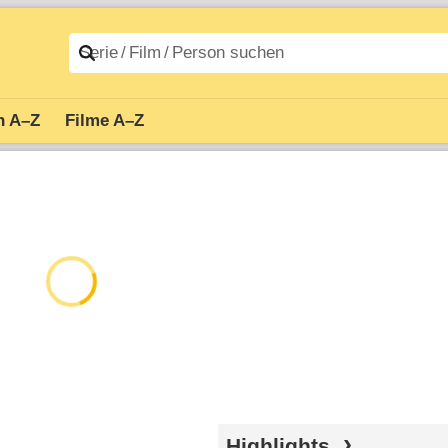
n A–Z
Filme A–Z
Highlights