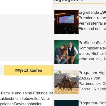
Ergreifende
W
Premiere, rätse
Vermisstenfälle
Einstand des 
Tatort: Münc
Duos
ProSiebenSat.1 
Kommissar Rex 
weiter, Richter
kehrt zurück, 
Klaas machen 
jetzt kaufen
Programm-High
2026/​27 von
Paramount+, 
Central, Nicke
 Familie und seine Freunde ist
WELT
uklinski ein liebevoller Vater
Programm-High
greicher Devisenhändler.