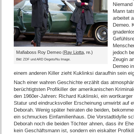
Niemand 
Mann tats
arbeitet 
Demeo. Ku
gnadenlo
Gefühlsr
Menschen 
Mafiaboss Roy Demeo (
Ray Liotta
, re.)
jedoch be
Zeugin am
Bild: ZDF und ARD Degeto/​Nu Image.
Demeo in
einem anderen Killer zieht Kuklinksi daraufhin sein e
Nach einer wahren Geschichte erzählt das atmosphä
berüchtigtsten Profikiller der amerikanischen Krimina
den 1960er-Jahren: Richard Kuklinski, ein wortkarg
Statur und eindrucksvoller Erscheinung umwirbt auf e
Deborah. Wenig später heiraten die beiden, bekomme
ein schmuckes Einfamilienhaus. Die Vorstadtidylle sc
Deborah noch die beiden Töchter ahnen, dass ihr Eh
kein Geschäftsmann ist, sondern ein eiskalter Profikill