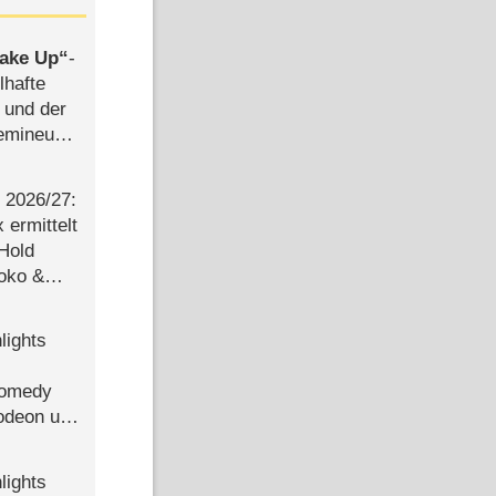
ake Up
-
lhafte
 und der
semineuen
hen
-
2026/​27:
ermittelt
 Hold
Joko &
Urlaub
lights
Comedy
lodeon und
lights