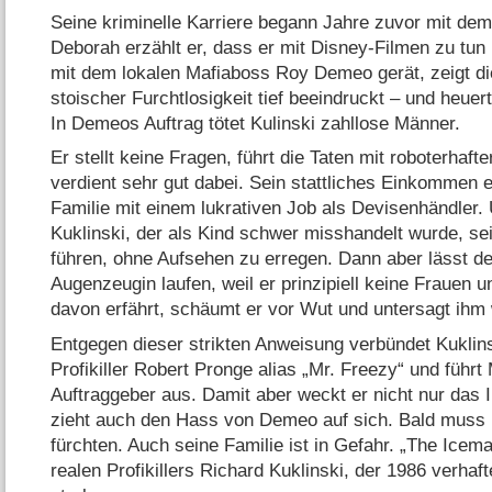
Seine kriminelle Karriere begann Jahre zuvor mit dem 
Deborah erzählt er, dass er mit Disney-Filmen zu tun h
mit dem lokalen Mafiaboss Roy Demeo gerät, zeigt di
stoischer Furchtlosigkeit tief beeindruckt – und heuert 
In Demeos Auftrag tötet Kulinski zahllose Männer.
Er stellt keine Fragen, führt die Taten mit roboterhafte
verdient sehr gut dabei. Sein stattliches Einkommen e
Familie mit einem lukrativen Job als Devisenhändler
Kuklinski, der als Kind schwer misshandelt wurde, s
führen, ohne Aufsehen zu erregen. Dann aber lässt der
Augenzeugin laufen, weil er prinzipiell keine Frauen 
davon erfährt, schäumt er vor Wut und untersagt ihm
Entgegen dieser strikten Anweisung verbündet Kuklins
Profikiller Robert Pronge alias „Mr. Freezy“ und führt
Auftraggeber aus. Damit aber weckt er nicht nur das 
zieht auch den Hass von Demeo auf sich. Bald muss 
fürchten. Auch seine Familie ist in Gefahr. „The Icem
realen Profikillers Richard Kuklinski, der 1986 verha