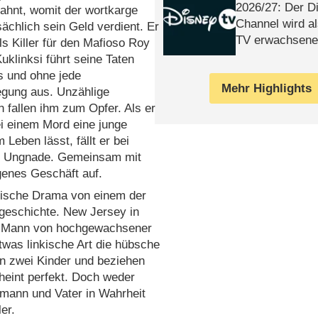
2026/​27: Der D
ahnt, womit der wortkarge
Channel wird a
ächlich sein Geld verdient. Er
TV erwachsene
als Killer für den Mafioso Roy
klinksi führt seine Taten
s und ohne jede
Mehr Highlights
egung aus. Unzählige
fallen ihm zum Opfer. Als er
i einem Mord eine junge
 Leben lässt, fällt er bei
 Ungnade. Gemeinsam mit
igenes Geschäft auf.
rische Drama von einem der
lgeschichte. New Jersey in
er Mann von hochgewachsener
twas linkische Art die hübsche
n zwei Kinder und beziehen
heint perfekt. Doch weder
emann und Vater in Wahrheit
er.