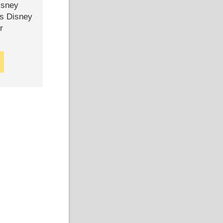
isney
ls Disney
r