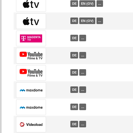
DE
EN (OV)
…
DE
EN (OV)
…
DE
…
DE
…
DE
…
DE
…
DE
…
DE
…