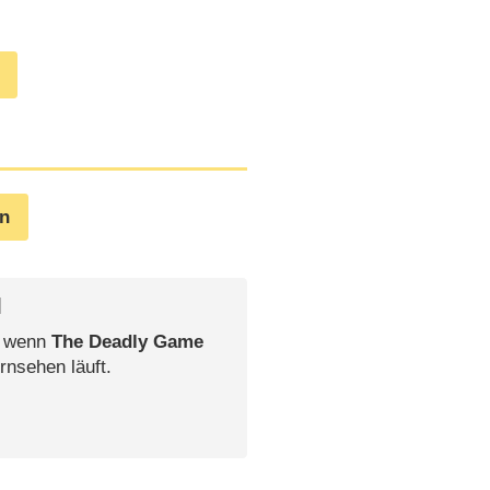
en
l
, wenn
The Deadly Game
rnsehen läuft.