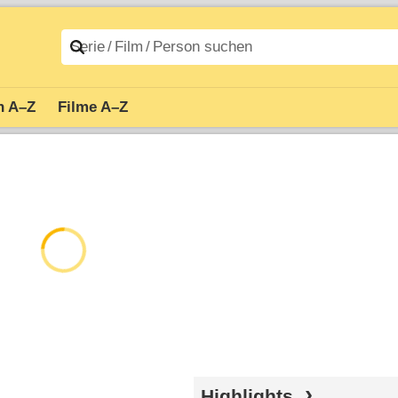
n A–Z
Filme A–Z
Highlights