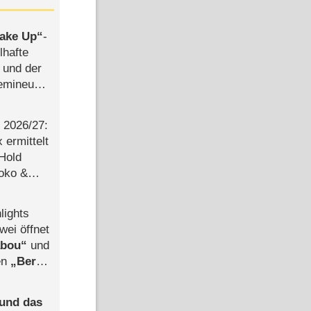
ake Up
-
lhafte
 und der
semineuen
hen
-
2026/​27:
ermittelt
 Hold
Joko &
Urlaub
lights
wei öffnet
abou
und
len
Berlin
-Ableger
 und das