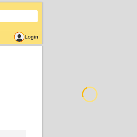
Login