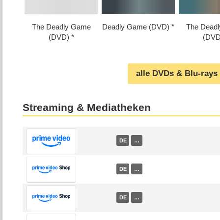
The Deadly Game
Deadly Game (DVD)
The Dead
(DVD)
(DVD
alle DVDs & Blu-rays
Streaming & Mediatheken
DE
…
DE
…
DE
…