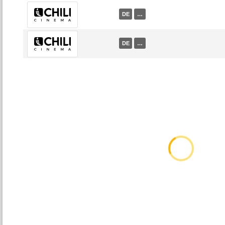
DE
…
DE
…