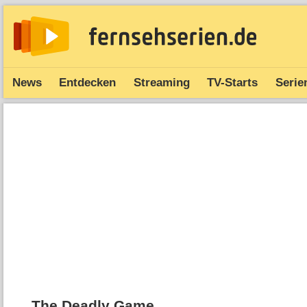
News
Entdecken
Streaming
TV-Starts
Serie
The Deadly Game