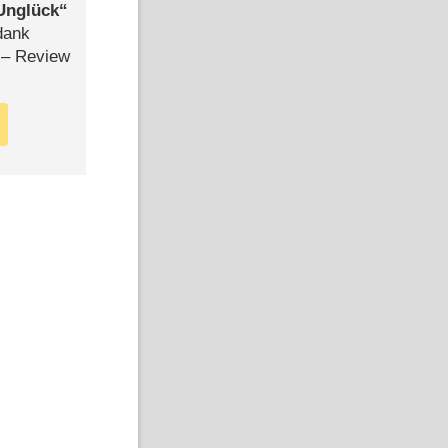
Unglück
dank
– Review