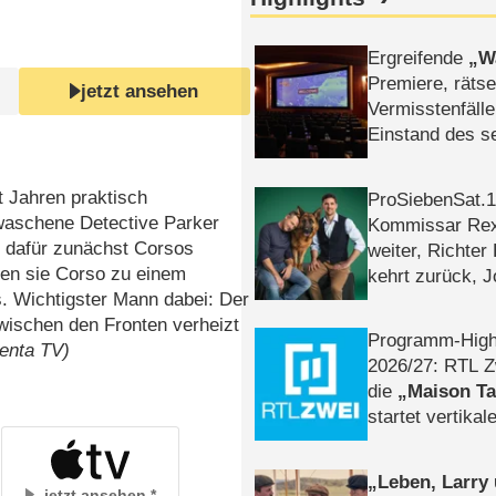
Ergreifende
W
Premiere, rätse
jetzt ansehen
Vermisstenfälle
Einstand des 
Tatort: Münc
Duos
t Jahren praktisch
ProSiebenSat.1 
ewaschene Detective Parker
Kommissar Rex 
 dafür zunächst Corsos
weiter, Richter
gen sie Corso zu einem
kehrt zurück, 
. Wichtigster Mann dabei: Der
Klaas machen 
zwischen den Fronten verheizt
Programm-High
enta TV)
2026/​27: RTL Z
die
Maison T
startet vertika
– Tag & Nacht
Leben, Larry
jetzt ansehen