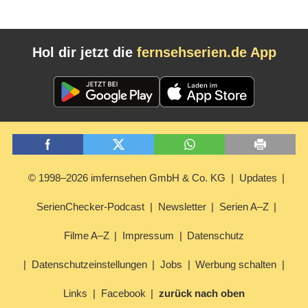
Hol dir jetzt die
fernsehserien.de App
© 1998–2026 imfernsehen GmbH & Co. KG
Updates
SerienChecker-Podcast
Newsletter
Serien A–Z
Filme A–Z
Impressum
Datenschutz
Datenschutzeinstellungen
Jobs
Werbung schalten
Links
Facebook
zurück nach oben