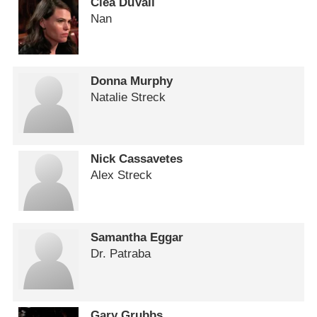
Clea DuVall
Nan
Donna Murphy
Natalie Streck
Nick Cassavetes
Alex Streck
Samantha Eggar
Dr. Patraba
Gary Grubbs