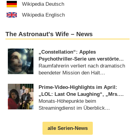
Wikipedia Deutsch
Wikipedia Englisch
The Astronaut's Wife – News
„Constellation“: Apples
Psychothriller-Serie um verstörte
Astronautin mit gedämpfter
Raumfahrerin verliert nach dramatisch
Anziehungskraft – Review
beendeter Mission den Halt
(
20.02.2024
)
Prime-Video-Highlights im April:
„LOL: Last One Laughing“, „Mrs.
Maisel“-Finale, „Citadel“ und „Dead
Monats-Höhepunkte beim
Ringers“
Streamingdienst im Überblick
(
27.03.2023
)
alle Serien-News