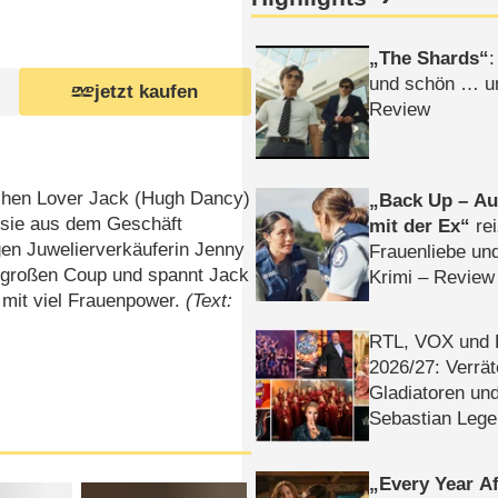
The Shards
:
und schön … un
jetzt kaufen
Review
lichen Lover Jack (Hugh Dancy)
Back Up – Auf
s sie aus dem Geschäft
mit der Ex
rei
ngen Juwelierverkäuferin Jenny
Frauenliebe un
z großen Coup und spannt Jack
Krimi – Review
 mit viel Frauenpower.
(Text:
RTL, VOX und
2026/​27: Verrät
Gladiatoren un
Sebastian Lege
Every Year Af