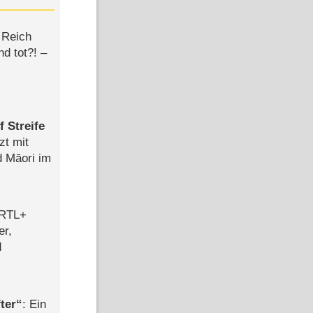
 Reich
d tot?! –
 Streife
zt mit
d Māori im
 RTL+
er,
d
ter
: Ein