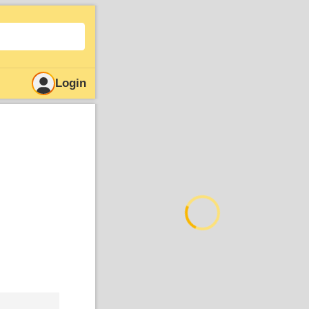
Login