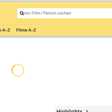
n A–Z
Filme A–Z
Highlights