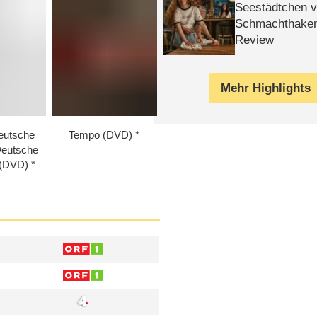
Seestädtchen v
Schmachthake
Review
Mehr Highlights
eutsche
Tempo (DVD)
Deutsche
) (DVD)