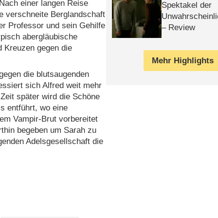
Nach einer langen Reise
Spektakel der
e verschneite Berglandschaft
Unwahrscheinli
er Professor und sein Gehilfe
– Review
typisch abergläubische
nd Kreuzen gegen die
Mehr Highlights
gegen die blutsaugenden
ssiert sich Alfred weit mehr
 Zeit später wird die Schöne
s entführt, wo eine
em Vampir-Brut vorbereitet
orthin begeben um Sarah zu
genden Adelsgesellschaft die