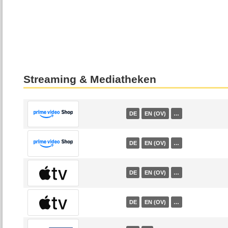
Streaming & Mediatheken
DE
EN (OV)
…
DE
EN (OV)
…
DE
EN (OV)
…
DE
EN (OV)
…