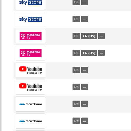
DE
…
DE
…
DE
EN (OV)
…
DE
EN (OV)
…
DE
…
DE
…
DE
…
DE
…