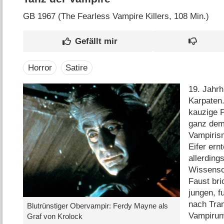
GB
1967 (The Fearless Vampire Killers‎, 108 Min.)
Horror
Satire
19. Jahrh
Karpaten.
kauzige P
ganz dem
Vampiris
Eifer ernt
allerding
Wissensc
Faust br
jungen, f
nach Tra
Blutrünstiger Obervampir: Ferdy Mayne als
Vampirun
Graf von Krolock