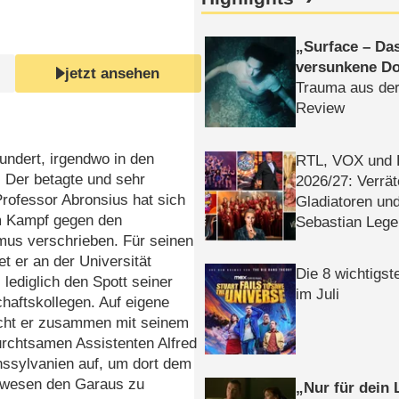
Surface – Da
versunkene Do
jetzt ansehen
Trauma aus der
Review
undert, irgendwo in den
RTL, VOX und
 Der betagte und sehr
2026/​27: Verrät
rofessor Abronsius hat sich
Gladiatoren un
 Kampf gegen den
Sebastian Lege
mus verschrieben. Für seinen
et er an der Universität
Die 8 wichtigst
s lediglich den Spott seiner
im Juli
haftskollegen. Auf eigene
icht er zusammen mit seinem
urchtsamen Assistenten Alfred
nssylvanien auf, um dort dem
wesen den Garaus zu
Nur für dein