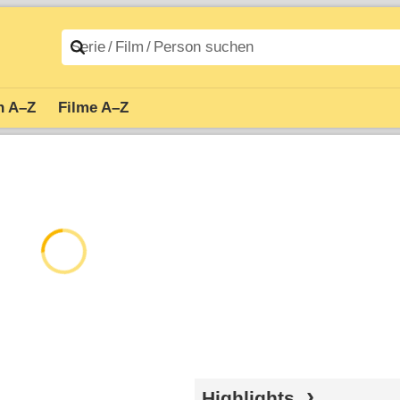
n A–Z
Filme A–Z
Highlights