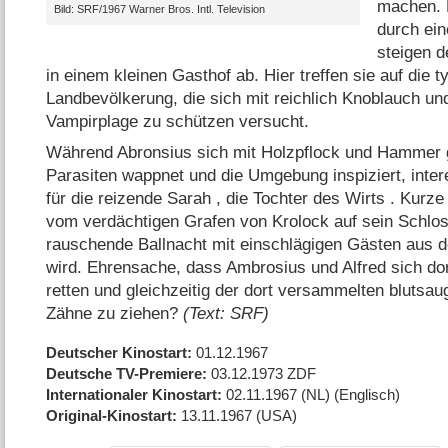
machen. 
Bild: SRF/​1967 Warner Bros. Intl. Television
durch ein
steigen d
in einem kleinen Gasthof ab. Hier treffen sie auf die 
Landbevölkerung, die sich mit reichlich Knoblauch u
Vampirplage zu schützen versucht.
Während Abronsius sich mit Holzpflock und Hammer 
Parasiten wappnet und die Umgebung inspiziert, intere
für die reizende Sarah , die Tochter des Wirts . Kurze
vom verdächtigen Grafen von Krolock auf sein Schlos
rauschende Ballnacht mit einschlägigen Gästen aus d
wird. Ehrensache, dass Ambrosius und Alfred sich d
retten und gleichzeitig der dort versammelten blutsau
Zähne zu ziehen?
(Text: SRF)
Deutscher Kinostart
01.12.1967
Deutsche TV-Premiere
03.12.1973
ZDF
Internationaler Kinostart
02.11.1967
(NL)
(Englisch)
Original-Kinostart
13.11.1967
(USA)