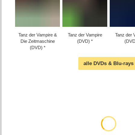
Tanz der Vampire &
Tanz der Vampire
Tanz der 
Die Zeitmaschine
(DVD)
(DVD
(DVD)
alle DVDs & Blu-rays