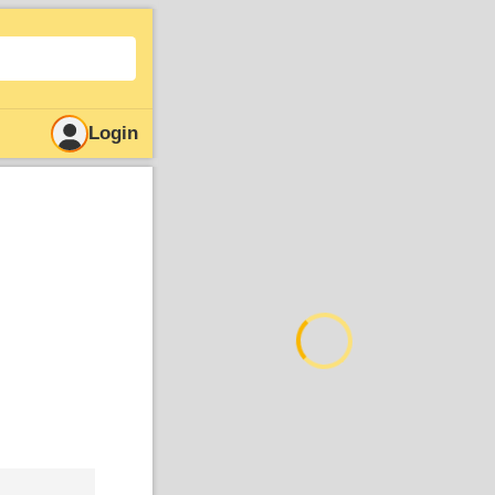
Login