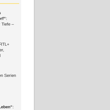
s
rf
:
 Tiefe –
 RTL+
er,
d
en Serien
 Leben
: