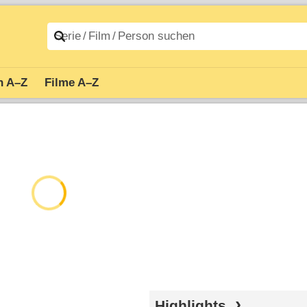
n A–Z
Filme A–Z
Highlights