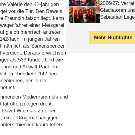
2026/​27: Verrät
e Valérie den 42-jährigen
Gladiatoren un
el vor die Tür. Den Beweis,
Sebastian Lege
e Freundin falsch liegt, kann
rwagenfahrer einer Metzgerei
uf gleich mehrfach antreten,
Mehr Highlights
142-fach. In jungen Jahren
ich nämlich als Samenspender
t verdient. Daraus erwuchsen
iger als 533 Kinder. Und wie
reund und Anwalt Paul ihm
 wollen ebendiese 142 den
enlernen, der in der
et ist.
fkommenden Medienrummels und
ität offenzulegen droht,
 David Wozniak zu einer
t, einer Drogenabhängigen,
 unterschiedlich kaum leben