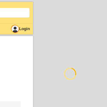
Login