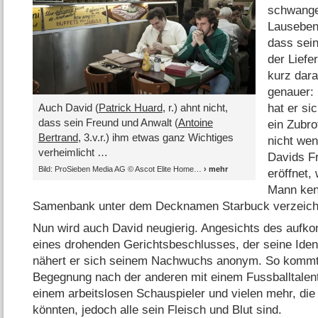
schwanger
Lausebeng
dass sein
der Liefe
kurz dara
genauer: 
Auch David (
Patrick Huard
, r.) ahnt nicht,
hat er s
dass sein Freund und Anwalt (
Antoine
ein Zubro
Bertrand
, 3.v.r.) ihm etwas ganz Wichtiges
nicht wen
verheimlicht …
Davids F
Bild: ProSieben Media AG © Ascot Elite Home
eröffnet,
Mann kenn
Samenbank unter dem Decknamen Starbuck verzeichn
Nun wird auch David neugierig. Angesichts des au
eines drohenden Gerichtsbeschlusses, der seine Ident
nähert er sich seinem Nachwuchs anonym. So kommt
Begegnung nach der anderen mit einem Fussballtalen
einem arbeitslosen Schauspieler und vielen mehr, die
könnten, jedoch alle sein Fleisch und Blut sind.