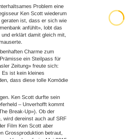
unterhaltsames Problem eine
Regisseur Ken Scott wiederum
eraten ist, dass er sich wie
amenbank anfühlt», lobt das
und erklärt damit gleich mit,
 mauserte.
sbubenhaften Charme zum
rämisse ein Steilpass für
sler Zeitung» freute sich:
 Es ist kein kleines
den, dass diese tolle Komödie
gen. Ken Scott durfte sein
eferheld – Unverhofft kommt
«The Break-Up»). Ob der
, wird dereinst auch auf SRF
der Film Ken Scott aber
en Grossproduktion betraut,