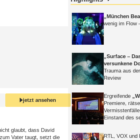
München Bea
wenig im Flow 
Surface – Da
versunkene Do
Trauma aus der
Review
Ergreifende
W
jetzt ansehen
Premiere, rätse
Vermisstenfälle
Einstand des 
Tatort: Münc
nicht glaubt, dass David
Duos
RTL, VOX und
um Vater taugt, setzt die