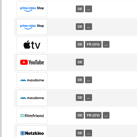
DE
…
DE
…
DE
FR (OV)
…
DE
DE
…
DE
…
DE
FR (OV)
…
DE
…