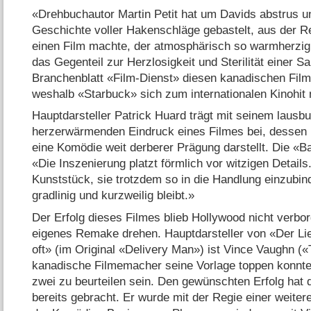
«Drehbuchautor Martin Petit hat um Davids abstrus 
Geschichte voller Hakenschläge gebastelt, aus der 
einen Film machte, der atmosphärisch so warmherzig g
das Gegenteil zur Herzlosigkeit und Sterilität einer S
Branchenblatt «Film-Dienst» diesen kanadischen Film 
weshalb «Starbuck» sich zum internationalen Kinohit
Hauptdarsteller Patrick Huard trägt mit seinem lau
herzerwärmenden Eindruck eines Filmes bei, dessen P
eine Komödie weit derberer Prägung darstellt. Die «Ba
«Die Inszenierung platzt förmlich vor witzigen Details.
Kunststück, sie trotzdem so in die Handlung einzubin
gradlinig und kurzweilig bleibt.»
Der Erfolg dieses Filmes blieb Hollywood nicht verbor
eigenes Remake drehen. Hauptdarsteller von «Der Li
oft» (im Original «Delivery Man») ist Vince Vaughn (
kanadische Filmemacher seine Vorlage toppen konnte
zwei zu beurteilen sein. Den gewünschten Erfolg hat 
bereits gebracht. Er wurde mit der Regie einer weiter