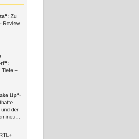
ts
: Zu
– Review
s
rf
:
 Tiefe –
ake Up
-
lhafte
 und der
semineuen
hen
-
 RTL+