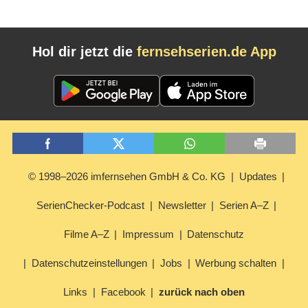
Hol dir jetzt die
fernsehserien.de App
© 1998–2026 imfernsehen GmbH & Co. KG
Updates
SerienChecker-Podcast
Newsletter
Serien A–Z
Filme A–Z
Impressum
Datenschutz
Datenschutzeinstellungen
Jobs
Werbung schalten
Links
Facebook
zurück nach oben