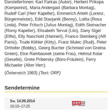
DarstellerInnen: Karl Farkas (Autor), Herbert Prikopa
(Komponist), Maria Andergast (Barbara Montag),
Rudolf Carl (Herr Kapeller), Emmerich Arleth (Lorenz,
Bürgermeister), Edd Stavjanik (Benny), Lolita (Rosa
Linda), Peter Fritsch (Julius Montag), Edith Steinacher
(Romy Kapeller), Elisabeth Terval (Lilo), Dany Sigel
(Elfie), Elly Naschold (Hannerl), Franco Steinberg (Alfi
Parisi), Trude Köhler (Kitty), Franz Mulec (Rudi), Peter
Orthofer (Bobby), Georg Bucher (Schmied von Gretna
Green), Else Rambausek (seine Frau), Helmut Kolar
(Geselle), Grete Pribersky (Büro-Fräulein), Ferry
Michaeler (Alter Herr).
(Österreich 1963)
(Text: ORF)
Sendetermine
So.
14.09.2014
16:10–17:25