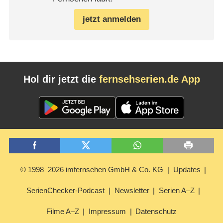
jetzt anmelden
Hol dir jetzt die
fernsehserien.de App
© 1998–2026 imfernsehen GmbH & Co. KG
Updates
SerienChecker-Podcast
Newsletter
Serien A–Z
Filme A–Z
Impressum
Datenschutz