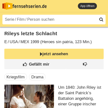
App öffnen
Rileys letzte Schlacht
E
/
USA
/
MEX
1999 (Heroes sin patria‎, 123 Min.)
jetzt ansehen
Kriegsfilm
Drama
Um 1840: John Riley ist
der Saint Patrick’s
Battalion angehörig,
einer Gruppe irischer