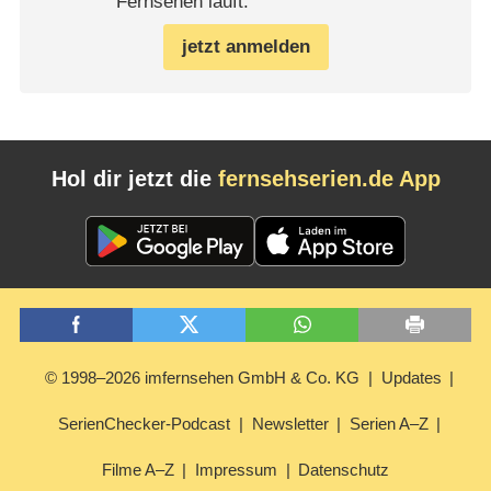
Fernsehen läuft.
jetzt anmelden
Hol dir jetzt die
fernsehserien.de App
© 1998–2026 imfernsehen GmbH & Co. KG
Updates
SerienChecker-Podcast
Newsletter
Serien A–Z
Filme A–Z
Impressum
Datenschutz