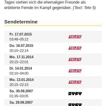
Tages stehen sich die ehemaligen Freunde als
erbitterte Feinde im Kampf gegenüber.
(Text: Tele 5)
Sendetermine
Fr.
17.07.2015
03:48–05:12
Do.
16.07.2015
20:15–22:14
Mo.
17.11.2014
20:15–22:01
Di.
14.01.2014
02:10–04:00
Mo.
13.01.2014
20:15–22:15
So.
30.09.2007
01:35–03:05
Sa.
29.09.2007