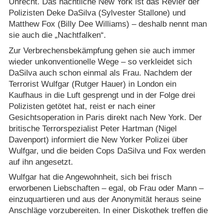
Unrecht. Das nächtliche New York ist das Revier der
Polizisten Deke DaSilva (Sylvester Stallone) und
Matthew Fox (Billy Dee Williams) – deshalb nennt man
sie auch die „Nachtfalken“.
Zur Verbrechensbekämpfung gehen sie auch immer
wieder unkonventionelle Wege – so verkleidet sich
DaSilva auch schon einmal als Frau. Nachdem der
Terrorist Wulfgar (Rutger Hauer) in London ein
Kaufhaus in die Luft gesprengt und in der Folge drei
Polizisten getötet hat, reist er nach einer
Gesichtsoperation in Paris direkt nach New York. Der
britische Terrorspezialist Peter Hartman (Nigel
Davenport) informiert die New Yorker Polizei über
Wulfgar, und die beiden Cops DaSilva und Fox werden
auf ihn angesetzt.
Wulfgar hat die Angewohnheit, sich bei frisch
erworbenen Liebschaften – egal, ob Frau oder Mann –
einzuquartieren und aus der Anonymität heraus seine
Anschläge vorzubereiten. In einer Diskothek treffen die