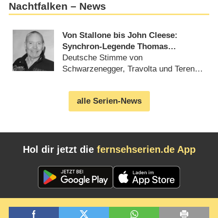
Nachtfalken – News
Von Stallone bis John Cleese:
Synchron-Legende Thomas
Danneberg verstorben
Deutsche Stimme von
Schwarzenegger, Travolta und Terence
Hill (
02.10.2023
)
alle Serien-News
Hol dir jetzt die
fernsehserien.de App