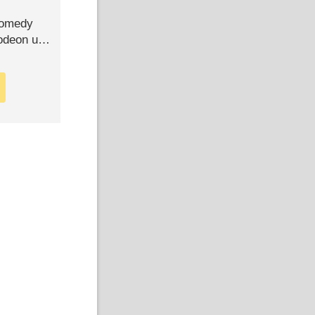
Comedy
lodeon und