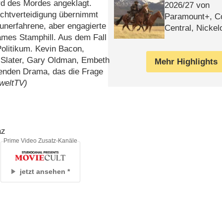
rd des Mordes angeklagt.
2026/​27 von
ichtverteidigung übernimmt
Paramount+, 
unerfahrene, aber engagierte
Central, Nicke
ames Stamphill. Aus dem Fall
WELT
Politikum. Kevin Bacon,
n Slater, Gary Oldman, Embeth
Mehr Highlights
enden Drama, das die Frage
oweltTV)
az
Prime Video Zusatz-Kanäle
jetzt ansehen