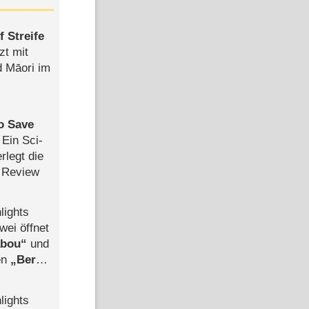
 Streife
zt mit
d Māori im
to Save
: Ein Sci-
rlegt die
 Review
lights
wei öffnet
abou
und
len
Berlin
-Ableger
lights