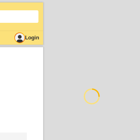
Login