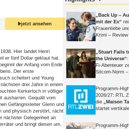
Back Up – Auf
mit der Ex
rei
jetzt ansehen
Frauenliebe un
Krimi – Review
 1938. Hier landet Henri
Stuart Fails 
il er fünf Dollar geklaut hat.
the Universe
 beginnt der Anfang vom Ende
Fi-Abenteuer ze
bens. Der erste
Sitcom-Norm –
such scheitert und Young
nächsten drei Jahre in einem
Programm-High
feuchten Kerkerloch in völliger
2026/​27: RTL Z
it ausharren. Gequält vom
die
Maison T
hen Gefängnisleiter Glenn und
startet vertika
 und physisch zerstört, rächt
– Tag & Nacht
ei nächster Gelegenheit an
rräter und bringt diesen um.
Programm-High