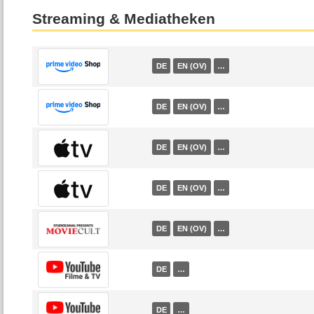
Streaming & Mediatheken
DE
EN (OV)
…
DE
EN (OV)
…
DE
EN (OV)
…
DE
EN (OV)
…
DE
EN (OV)
…
DE
…
DE
…