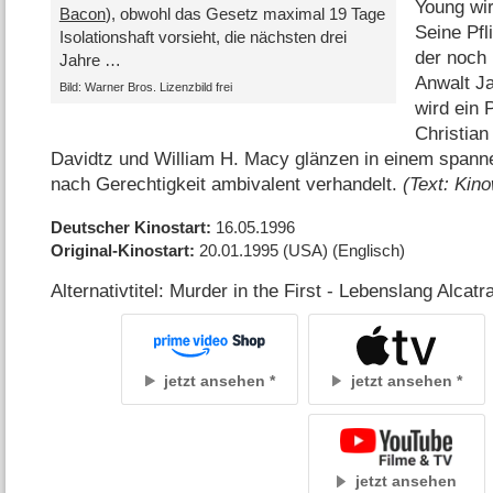
Young wi
Bacon
), obwohl das Gesetz maximal 19 Tage
Seine Pfl
Isolationshaft vorsieht, die nächsten drei
der noch 
Jahre …
Anwalt J
Bild: Warner Bros. Lizenzbild frei
wird ein 
Christia
Davidtz und William H. Macy glänzen in einem spann
nach Gerechtigkeit ambivalent verhandelt.
(Text: Kin
Deutscher Kinostart
16.05.1996
Original-Kinostart
20.01.1995
(USA)
(Englisch)
Alternativtitel: Murder in the First - Lebenslang Alcatr
jetzt ansehen
jetzt ansehen
jetzt ansehen