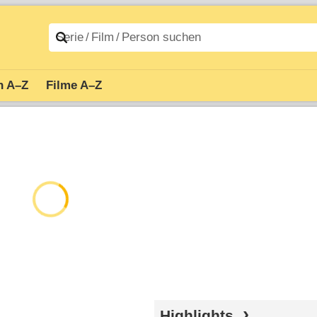
n A–Z
Filme A–Z
Highlights