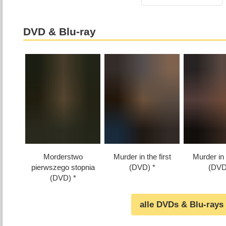
DVD & Blu-ray
Morderstwo
Murder in the first
Murder in t
pierwszego stopnia
(DVD)
(DVD
(DVD)
alle DVDs & Blu-rays