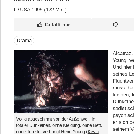
F
/
USA
1995 (122 Min.)
Drama
Alcatraz,
Young, we
Und hier
seines Le
Fluchtver
muss die 
kleinen, 
Dunkelhe
sadistisc
psychisch
Völlig abgeschirmt von der Außenwelt, in
er sich b
totaler Dunkelheit, ohne Kleidung, ohne Bett,
seinem Ve
ohne Toilette, verbringt Henri Young (
Kevin