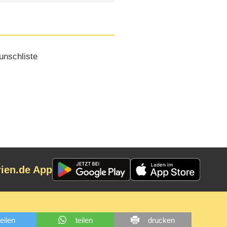
nschliste
rien.de App
teilen
teilen
drucken