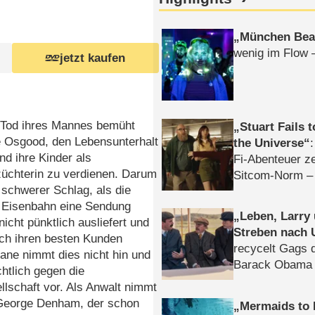
München Bea
wenig im Flow 
jetzt kaufen
 Tod ihres Mannes bemüht
Stuart Fails 
e Osgood, den Lebensunterhalt
the Universe
und ihre Kinder als
Fi-Abenteuer ze
chterin zu verdienen. Darum
Sitcom-Norm –
n schwerer Schlag, als die
e Eisenbahn eine Sendung
Leben, Larry
cht pünktlich ausliefert und
Streben nach 
rch ihren besten Kunden
recycelt Gags 
 Jane nimmt dies nicht hin und
Barack Obama 
chtlich gegen die
lschaft vor. Als Anwalt nimmt
 George Denham, der schon
Mermaids to 