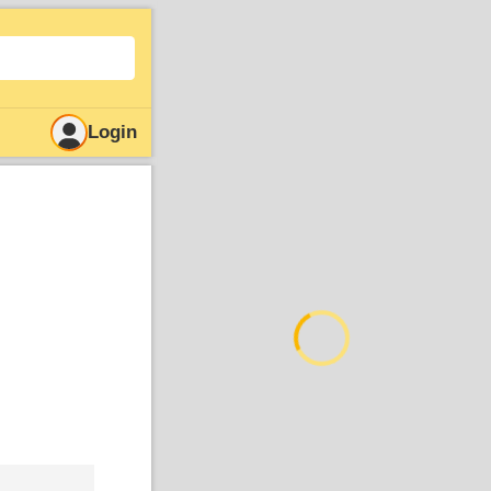
Login