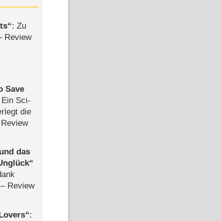
ts
: Zu
– Review
to Save
: Ein Sci-
rlegt die
 Review
 und das
Unglück
dank
– Review
Lovers
: