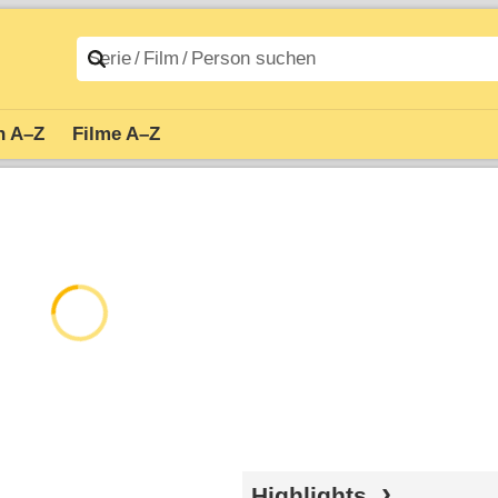
n A–Z
Filme A–Z
Highlights