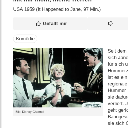
USA
1959 (It Happened to Jane‎, 97 Min.)
Komödie
Seit dem
sich Jan
für sich 
Hummerzü
ist es ei
regional
Hummer ni
sie dadu
verliert.
geht geri
Bild: Disney Channel
Bahngesel
sie sich