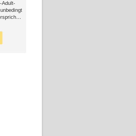
-Adult-
t unbedingt
rspricht –