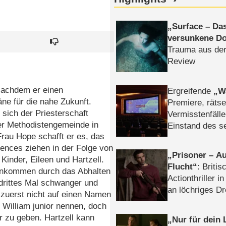
Surface – Da
versunkene Do
Trauma aus der
Review
Nachdem er einen
Ergreifende
W
äne für die nahe Zukunft.
Premiere, rätse
 sich der Priesterschaft
Vermisstenfälle
ner Methodistengemeinde in
Einstand des 
Frau Hope schafft er es, das
Tatort: Münc
pences ziehen in der Folge von
Duos
Prisoner – Au
nder, Eileen und Hartzell.
Flucht
: Britis
einkommen durch das Abhalten
Actionthriller i
drittes Mal schwanger und
an löchriges D
 zuerst nicht auf einen Namen
gekettet – Rev
William junior nennen, doch
r zu geben. Hartzell kann
Nur für dein