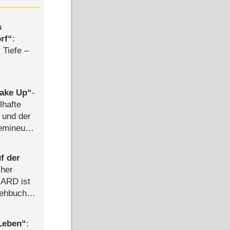
s
rf
:
 Tiefe –
ake Up
-
lhafte
 und der
semineuen
hen
-
f der
cher
n ARD ist
rehbuch
iew
 Leben
: