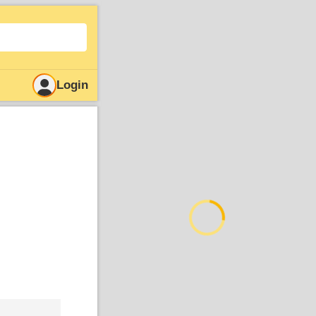
Login