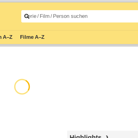
n A–Z
Filme A–Z
Highlights