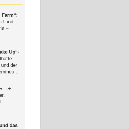
e Farm
:
olf und
rie –
ake Up
-
lhafte
 und der
semineuen
hen
-
 RTL+
er,
d
 und das