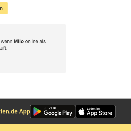
en
l
, wenn
Milo
online als
uft.
rien.de App