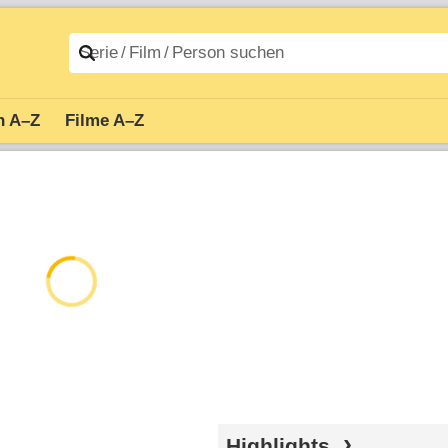
n A–Z
Filme A–Z
Highlights