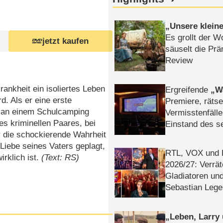
Unsere klein
Es grollt der W
jetzt kaufen
säuselt die Prä
Review
ankheit ein isoliertes Leben
Ergreifende
W
d. Als er eine erste
Premiere, rätse
m an einem Schulcamping
Vermisstenfälle
es kriminellen Paares, bei
Einstand des 
r die schockierende Wahrheit
Tatort: Münc
Liebe seines Vaters geplagt,
Duos
RTL, VOX und
rklich ist.
(Text: RS)
2026/​27: Verrät
Gladiatoren un
Sebastian Lege
Leben, Larry