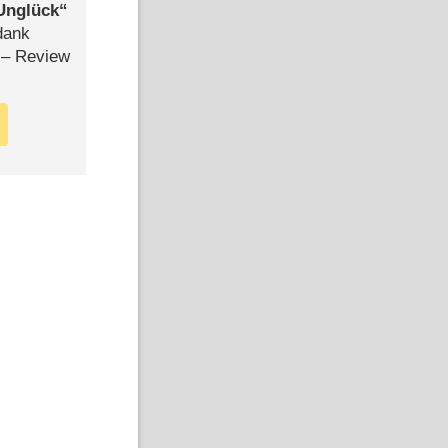
Unglück
dank
– Review