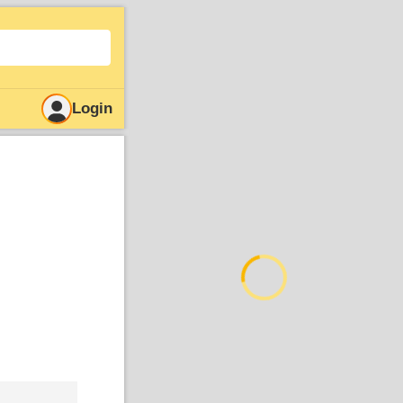
Login