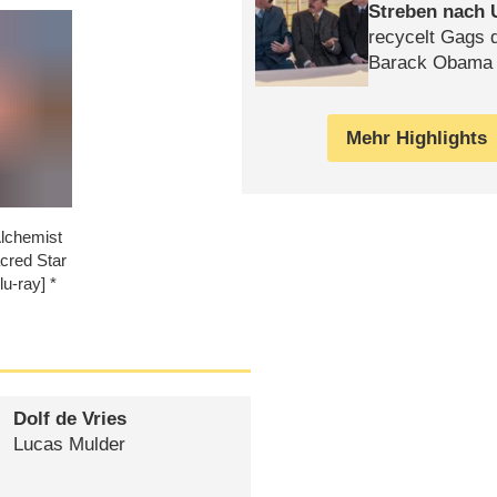
Streben nach 
recycelt Gags 
Barack Obama 
Mehr Highlights
Alchemist
cred Star
lu-ray]
Dolf de Vries
Lucas Mulder