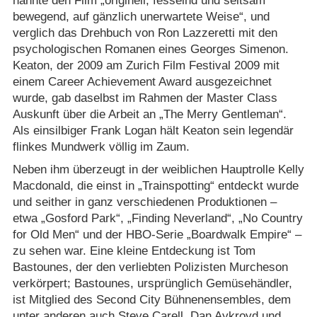
nannte den Film „originell, fesselnd und seltsam
bewegend, auf gänzlich unerwartete Weise“, und
verglich das Drehbuch von Ron Lazzeretti mit den
psychologischen Romanen eines Georges Simenon.
Keaton, der 2009 am Zurich Film Festival 2009 mit
einem Career Achievement Award ausgezeichnet
wurde, gab daselbst im Rahmen der Master Class
Auskunft über die Arbeit an „The Merry Gentleman“.
Als einsilbiger Frank Logan hält Keaton sein legendär
flinkes Mundwerk völlig im Zaum.
Neben ihm überzeugt in der weiblichen Hauptrolle Kelly
Macdonald, die einst in „Trainspotting“ entdeckt wurde
und seither in ganz verschiedenen Produktionen –
etwa „Gosford Park“, „Finding Neverland“, „No Country
for Old Men“ und der HBO-Serie „Boardwalk Empire“ –
zu sehen war. Eine kleine Entdeckung ist Tom
Bastounes, der den verliebten Polizisten Murcheson
verkörpert; Bastounes, ursprünglich Gemüsehändler,
ist Mitglied des Second City Bühnenensembles, dem
unter anderen auch Steve Carell, Dan Aykroyd und