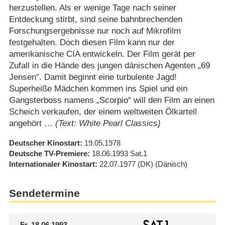
herzustellen. Als er wenige Tage nach seiner
Entdeckung stirbt, sind seine bahnbrechenden
Forschungsergebnisse nur noch auf Mikrofilm
festgehalten. Doch diesen Film kann nur der
amerikanische CIA entwickeln. Der Film gerät per
Zufall in die Hände des jungen dänischen Agenten „69
Jensen“. Damit beginnt eine turbulente Jagd!
Superheiße Mädchen kommen ins Spiel und ein
Gangsterboss namens „Scorpio“ will den Film an einen
Scheich verkaufen, der einem weltweiten Ölkartell
angehört …
(Text: White Pearl Classics)
Deutscher Kinostart
19.05.1978
Deutsche TV-Premiere
18.06.1993
Sat.1
Internationaler Kinostart
22.07.1977
(DK)
(Dänisch)
Sendetermine
Fr.
18.06.1993