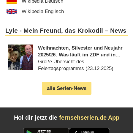
Wikipedia Deutsch
Wikipedia Englisch
Lyle - Mein Freund, das Krokodil – News
Weihnachten, Silvester und Neujahr
2025/​26: Was läuft im ZDF und in
ZDFneo?
Große Übersicht des
Feiertagsprogramms (
23.12.2025
)
alle Serien-News
Hol dir jetzt die
fernsehserien.de App