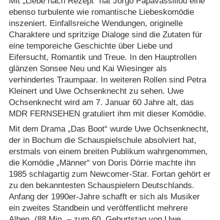
Mit „Liebe nach Rezept“ hat Jorgo Papavassiliou eine
ebenso turbulente wie romantische Liebeskomödie
inszeniert. Einfallsreiche Wendungen, originelle
Charaktere und spritzige Dialoge sind die Zutaten für
eine temporeiche Geschichte über Liebe und
Eifersucht, Romantik und Treue. In den Hauptrollen
glänzen Sonsee Neu und Kai Wiesinger als
verhindertes Traumpaar. In weiteren Rollen sind Petra
Kleinert und Uwe Ochsenknecht zu sehen. Uwe
Ochsenknecht wird am 7. Januar 60 Jahre alt, das
MDR FERNSEHEN gratuliert ihm mit dieser Komödie.
Mit dem Drama „Das Boot“ wurde Uwe Ochsenknecht,
der in Bochum die Schauspielschule absolviert hat,
erstmals von einem breiten Publikum wahrgenommen,
die Komödie „Männer“ von Doris Dörrie machte ihn
1985 schlagartig zum Newcomer-Star. Fortan gehört er
zu den bekanntesten Schauspielern Deutschlands.
Anfang der 1990er-Jahre schafft er sich als Musiker
ein zweites Standbein und veröffentlicht mehrere
Alben. (88 Min. – zum 60. Geburtstag von Uwe