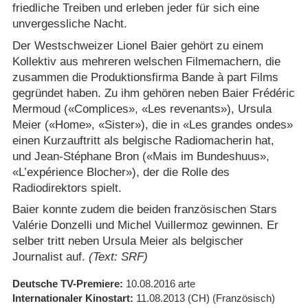
friedliche Treiben und erleben jeder für sich eine
unvergessliche Nacht.
Der Westschweizer Lionel Baier gehört zu einem
Kollektiv aus mehreren welschen Filmemachern, die
zusammen die Produktionsfirma Bande à part Films
gegründet haben. Zu ihm gehören neben Baier Frédéric
Mermoud («Complices», «Les revenants»), Ursula
Meier («Home», «Sister»), die in «Les grandes ondes»
einen Kurzauftritt als belgische Radiomacherin hat,
und Jean-Stéphane Bron («Mais im Bundeshuus»,
«L’expérience Blocher»), der die Rolle des
Radiodirektors spielt.
Baier konnte zudem die beiden französischen Stars
Valérie Donzelli und Michel Vuillermoz gewinnen. Er
selber tritt neben Ursula Meier als belgischer
Journalist auf.
(Text: SRF)
Deutsche TV-Premiere
10.08.2016
arte
Internationaler Kinostart
11.08.2013
(CH)
(Französisch)