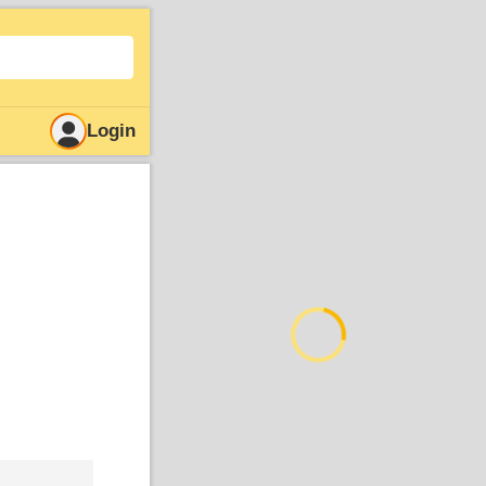
Login