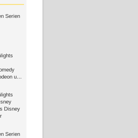
en Serien
lights
Comedy
lodeon und
lights
isney
ls Disney
r
en Serien