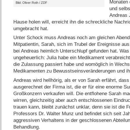
Monaten 
Bild: Oliver Roth /​ ZDF
und selb
Andreas 
Hause holen will, erreicht ihn die schreckliche Nachri
umgebracht hat.
Unter Schock muss Andreas noch am gleichen Abend f
Mitpatientin, Sarah, sich im Trubel der Ereignisse aus
bei Andreas heimlich Unterschlupf gefunden hat. Was
ungeheuerlich: Julia habe ein Medikament verabreic
die Zulassung passiert habe und womöglich in Wechs
Medikamenten zu Bewusstseinsveränderungen und ihr
Andreas wird hellhörig, als er von Sarah erfährt, da
ausgerechnet der Firma ist, die er für eine enorme 
Großkonzern verkaufen will. Die entflohene Sarah mac
wirren, gleichzeitig aber auch entschlossenen Eindruck
trauen kann, bleibt zunächst unklar, denn sie ist die 
Professors Dr. Walter Munz und befindet sich seit Jah
aggressiven Verhaltens in der geschlossenen Abteilun
Behandlung.