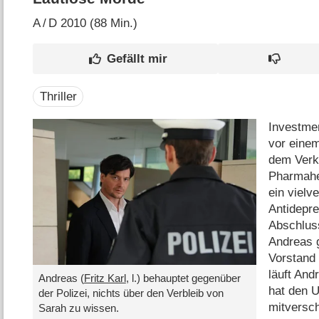
A
/
D
2010 (88 Min.)
Thriller
Investme
vor einem
dem Verk
Pharmahe
ein vielv
Antidepr
Abschluss
Andreas g
Vorstand
läuft And
Andreas (
Fritz Karl
, l.) behauptet gegenüber
hat den U
der Polizei, nichts über den Verbleib von
mitversch
Sarah zu wissen.