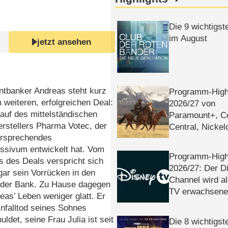
Die 9 wichtigst
im August
jetzt ansehen
ntbanker Andreas steht kurz
Programm-High
 weiteren, erfolgreichen Deal:
2026/​27 von
auf des mittelständischen
Paramount+, 
rstellers Pharma Votec, der
Central, Nicke
ersprechendes
WELT
essivum entwickelt hat. Vom
Programm-High
 des Deals verspricht sich
2026/​27: Der D
ar sein Vorrücken in den
Channel wird a
 der Bank. Zu Hause dagegen
TV erwachsene
reas’ Leben weniger glatt. Er
nfalltod seines Sohnes
uldet, seine Frau Julia ist seit
Die 8 wichtigst