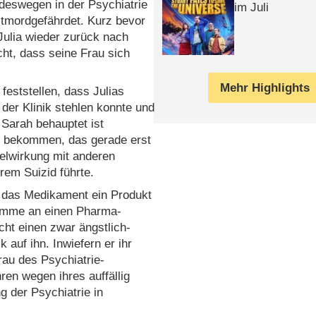
deswegen in der Psychiatrie
im Juli
stmordgefährdet. Kurz bevor
Julia wieder zurück nach
cht, dass seine Frau sich
Mehr Highlights
eststellen, dass Julias
 der Klinik stehlen konnte und
 Sarah behauptet ist
ht bekommen, das gerade erst
elwirkung mit anderen
em Suizid führte.
ss das Medikament ein Produkt
Summe an einen Pharma-
ht einen zwar ängstlich-
 auf ihn. Inwiefern er ihr
Frau des Psychiatrie-
ren wegen ihres auffällig
g der Psychiatrie in