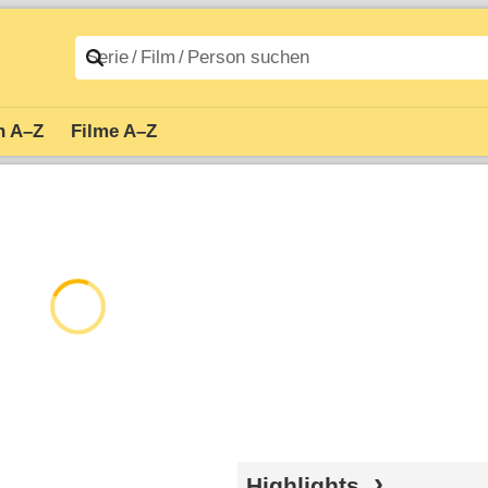
n A–Z
Filme A–Z
Highlights