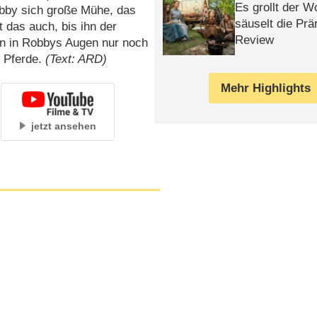
Es grollt der W
obby sich große Mühe, das
säuselt die Prä
t das auch, bis ihn der
Review
ann in Robbys Augen nur noch
r Pferde.
(Text: ARD)
Mehr Highlights
jetzt ansehen