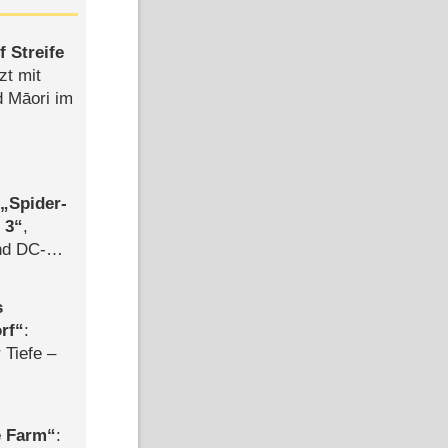
 Streife
zt mit
d Māori im
,
Spider-
 3
,
d DC-
ce
s
rf
:
 Tiefe –
e Farm
: