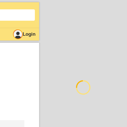
Login