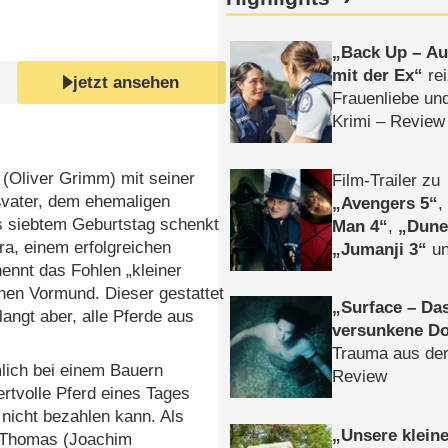
Back Up – Auf
mit der Ex
rei
jetzt ansehen
Frauenliebe un
Krimi – Review
y (Oliver Grimm) mit seiner
Film-Trailer zu
ßvater, dem ehemaligen
Avengers 5
s siebtem Geburtstag schenkt
Man 4
,
Dune
ra, einem erfolgreichen
Jumanji 3
un
nennt das Fohlen „kleiner
Horror
Clayfa
inen Vormund. Dieser gestattet
Surface – Da
langt aber, alle Pferde aus
versunkene Do
Trauma aus der
mlich bei einem Bauern
Review
ertvolle Pferd eines Tages
nicht bezahlen kann. Als
Unsere klein
d Thomas (Joachim